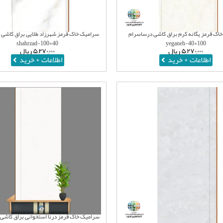
اک قرمز یگانه کرم براق کاشی درساسرام
سرامیک خاک قرمز شهرزاد طلایی براق کاشی
40×100-shahrzad
100×40-yeganeh
۵,۲۷۰,۰۰۰
ریال
۵,۲۷۰,۰۰۰
ریال
اطلاعات + خرید
اطلاعات + خرید
سرامیک خاک قرمز درنا استخوانی براق کاشی