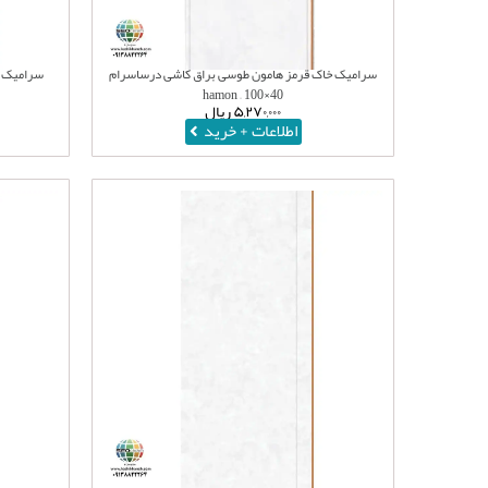
سرامیک خاک قرمز هامون طوسی براق کاشی درساسرام
سرامیک خ
40×100 – hamon
۵,۲۷۰,۰۰۰
ریال
اطلاعات + خرید