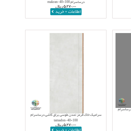
درساسرام 100×40-makran
۵,۲۷۰,۰۰۰
ریال
اطلاعات + خرید
درساسرام
سرامیک خاک قرمز تمدن طوسی براق کاشی درساسرام
100×40-tamadon
۵,۲۷۰,۰۰۰
ریال
اطلاعات + خرید