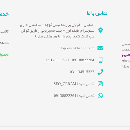
تماس با ما
خدم
اصفهان - خیابان برازنده نبش کوچه 4 ساختمان اداری
سئوسرام، طبقه اول - جهت مسیریابی از طریق گوگل
کاشی و
مپ کلیک کنید (پذیرش با هماهنگی قبلی)
تخصصی
خدمات
info@kashikhaneh.com
خدمات
اشی و
محصول
09138822264 - 09170393539
انجام
پروژه
031-34515327
(لمس کنید) SEO_CERAM
(لمس کنید) 09138822264