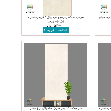
 درساسرام
سرامیک خاک قرمز هیوا کرم براق کاشی درساسرام
100×40-hiwa
۵,۲۷۰,۰۰۰
ریال
اطلاعات + خرید
 درساسرام
سرامیک خاک قرمز مکران استخوانی براق کاشی