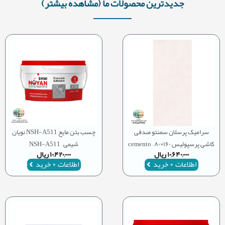
جدیدترین محصولات ما (مشاهده بیشتر)
سرامیک پرسلان سمنتو صدفی
چسب بتن مایع NSH-A511 نویان
کاشی پرسپولیس ۱۶۰×۸۰ – cemento
شیمی – NSH-A511
۱۰,۶۴۰,۰۰۰
ریال
۱۰,۴۲۰,۰۰۰
ریال
اطلاعات + خرید
اطلاعات + خرید