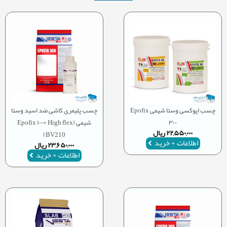
چسب اپوکسی وستا شیمی Epofix
چسب پلیمری کاشی ضد اسید وستا
۳۰۰
شیمی (Epofix ۱۰۰+ High flex
۲۲,۵۵۰,۰۰۰
ریال
BV210)
اطلاعات + خرید
۲۳,۶۵۰,۰۰۰
ریال
اطلاعات + خرید