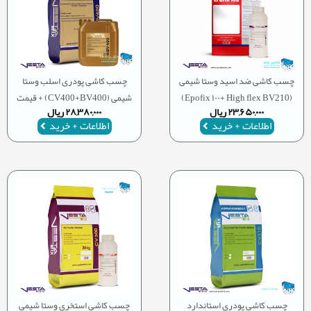
چسب کاشی ضد اسید وستا شیمی
چسب کاشی پودری اسلب وستا
(Epofix ۱۰۰+ High flex BV210)
شیمی (CV400+BV400) + قیمت
۲۳,۶۵۰,۰۰۰
ریال
۲۸,۳۸۰,۰۰۰
ریال
اطلاعات + خرید
اطلاعات + خرید
چسب کاشی پودری استاندارد
چسب کاشی استخری وستا شیمی