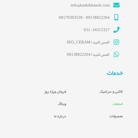
info@kashikhaneh.com
09138822264 - 09170393539
031-34515327
(لمس کنید) SEO_CERAM
(لمس کنید) 09138822264
خدمات
کاشی و سرامیک
فروش ویژه روز
خدمات
وبلاگ
محصولات
درباره ما