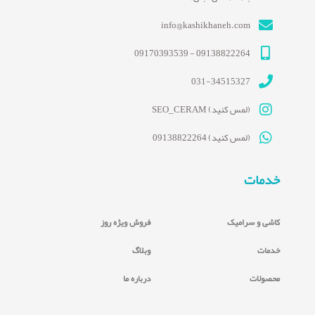
info@kashikhaneh.com
09138822264 - 09170393539
031-34515327
(لمس کنید) SEO_CERAM
(لمس کنید) 09138822264
خدمات
کاشی و سرامیک
فروش ویژه روز
خدمات
وبلاگ
محصولات
درباره ما