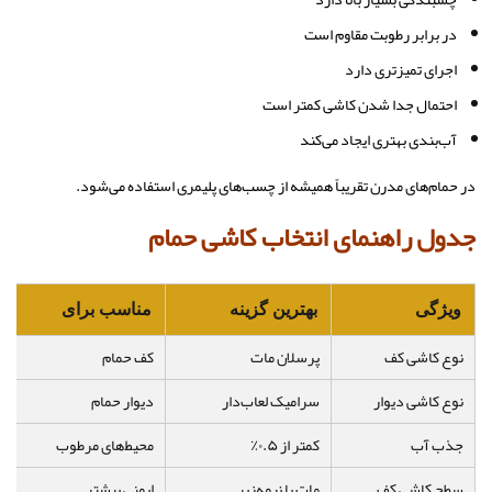
در برابر رطوبت مقاوم است
اجرای تمیزتری دارد
احتمال جدا شدن کاشی کمتر است
آب‌بندی بهتری ایجاد می‌کند
در حمام‌های مدرن تقریباً همیشه از چسب‌های پلیمری استفاده می‌شود.
جدول راهنمای انتخاب کاشی حمام
ویژگی
بهترین گزینه
مناسب برای
ت
نوع کاشی کف
پرسلان مات
کف حمام
ض
نوع کاشی دیوار
سرامیک لعاب‌دار
دیوار حمام
ز
جذب آب
کمتر از ۰.۵٪
محیط‌های مرطوب
ج
سطح کاشی کف
مات یا نیمه‌زبر
ایمنی بیشتر
ک