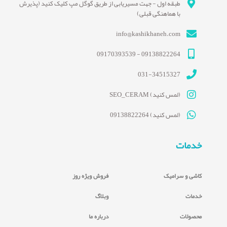
طبقه اول - جهت مسیریابی از طریق گوگل مپ کلیک کنید (پذیرش
با هماهنگی قبلی)
info@kashikhaneh.com
09138822264 - 09170393539
031-34515327
(لمس کنید) SEO_CERAM
(لمس کنید) 09138822264
خدمات
کاشی و سرامیک
فروش ویژه روز
خدمات
وبلاگ
محصولات
درباره ما