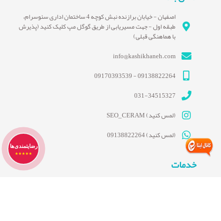
اصفهان - خیابان برازنده نبش کوچه 4 ساختمان اداری سئوسرام،
طبقه اول - جهت مسیریابی از طریق گوگل مپ کلیک کنید (پذیرش
با هماهنگی قبلی)
info@kashikhaneh.com
09138822264 - 09170393539
031-34515327
(لمس کنید) SEO_CERAM
(لمس کنید) 09138822264
رضایتمندی‌ها
★★★★★
خدمات
کاشی و سرامیک
فروش ویژه روز
خدمات
وبلاگ