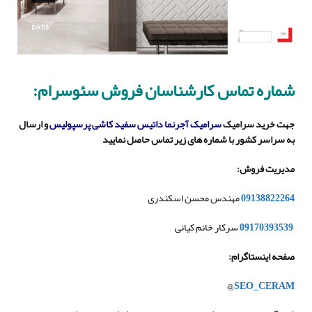
شماره تماس کارشناسان فروش سئوسرام:
جهت خرید سرامیک
سرامیک آجرنما داتیس سفید کاشی پرسپولیس
و ارسال
به سراسر کشور با شماره های زیر تماس حاصل نمایید
مدیریت فروش
:
09138822264
مهندس محسن اسکندری
09170393539
سرکار خانم کیانی
صفحه اینستاگرام
:
@
SEO_CERAM