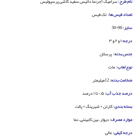
نام طرح:
سرامیک آجرنما داتیس سفید کاشی پرسپولیس
تعداد فیس ها:
تک فیس
سایز:
90*30
درجه:
۱ و ۲ و ۳
جنس بدنه:
پرسلان
نوع لعاب:
مات
ضخامت بدنه:
12میلیمتر
درصد جذب آب:
۰.۵ تا ۱ درصد
بسته بندی:
کارتن + شیرینگ + پالت
موارد مصرف:
دیوار، بین کابینتی، نما
درجه کیفی:
عالی