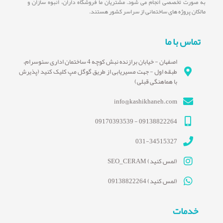
به صورت تخصصی انجام می شود. مشتریان ما فروشگاه داران، انبوه سازان و
مالکان پروژه های ساختمانی از سراسر کشور هستند.
تماس با ما
اصفهان - خیابان برازنده نبش کوچه 4 ساختمان اداری سئوسرام،
طبقه اول - جهت مسیریابی از طریق گوگل مپ کلیک کنید (پذیرش
با هماهنگی قبلی)
info@kashikhaneh.com
09138822264 - 09170393539
031-34515327
(لمس کنید) SEO_CERAM
(لمس کنید) 09138822264
خدمات