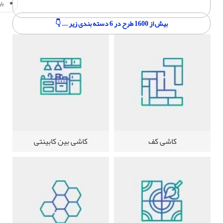
با
بیش از 1600 طرح در 6 دسته بندی زیر ... 👇
کاشی کف
کاشی بین کابینتی