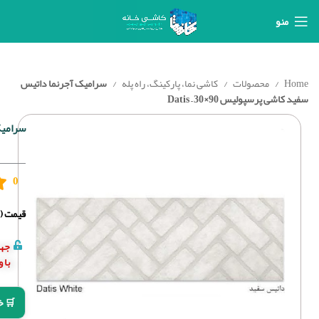
منو
Home
محصولات
کاشی نما، پارکینگ، راه پله
سرامیک آجرنما داتیس
سفید کاشی پرسپولیس 90×30 – Datis
سرامیک 
0
قیمت (د
جهت
با 
🛒 خ