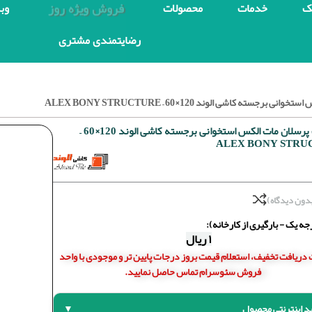
فروش ویژه روز
ک
خدمات
محصولات
وب
رضایتمندی مشتری
سته کاشی الوند 120×60 – ALEX BONY STRUCTURE
سرامیک پرسلان مات الکس استخوانی برجسته کاشی الوند 120×60 –
ALEX BONY STRU
دون دیدگاه)
ه یک - بارگیری از کارخانه):
۱
ریال
دریافت تخفیف، استعلام قیمت بروز درجات پایین تر و موجودی با واحد
فروش سئوسرام تماس حاصل نمایید.
د اینترنتی محصول
▼