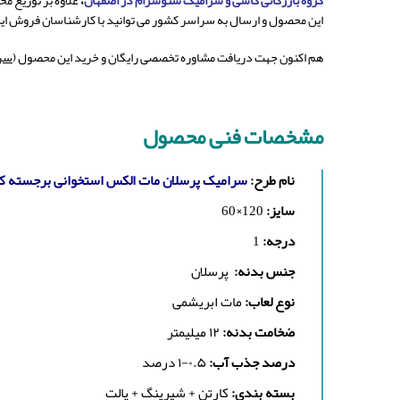
گروه بازرگانی کاشی و سرامیک سئوسرام در اصفهان
،
علاوه بر توزیع محصولات کاشی و سرام
این محصول و ارسال به سراسر کشور می توانید با کارشناسان فروش ای
هم اکنون جهت دریافت مشاوره تخصصی رایگان و خرید این محصول (
سرا
مشخصات فنی محصول
نام طرح:
سرامیک پرسلان مات الکس استخوانی برجسته کا
سایز:
120×60
درجه:
1
جنس بدنه:
پرسلان
نوع لعاب:
مات ابریشمی
ضخامت بدنه:
۱۲ میلیمتر
درصد جذب آب:
۰.۵-۱ درصد
بسته بندی:
کارتن + شیرینگ + پالت