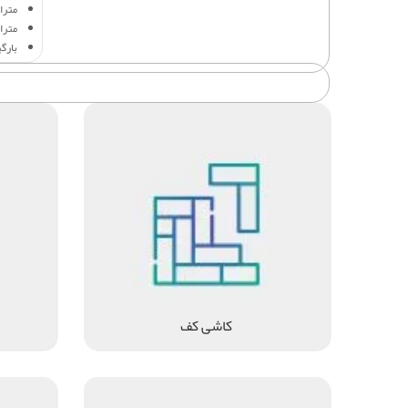
متراژ 
متراژ
بارگ
کاشی کف