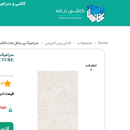
کاشی و سرامی
Home
محصولات
کاشی بین کابینتی
سرامیک پرسلان مات الکس استخوانی برج
CTURE
تمام شد
ه
0
(ب
قیمت (درج
جهت 
🛒 خری