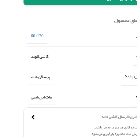
های محصول
120*60
کاشی الوند
بدنه
پرسلان مات
مات ابریشمی
رایط ارسال کاشی خانه
 به ازای هر مترمربع می باشد.
ش شما مکانیزه بارگیری می شود.