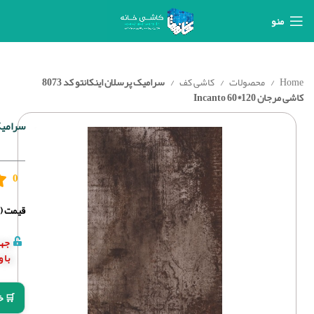
منو
Home
محصولات
کاشی کف
سرامیک پرسلان اینکانتو کد 8073
کاشی مرجان 120*60 Incanto
سرامیک پرسلان
0
قیمت (د
جهت
با 
🛒 خ