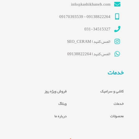
info@kashikhaneh.com
09138822264 - 09170393539
031-34515327
(لمس کنید) SEO_CERAM
(لمس کنید) 09138822264
خدمات
کاشی و سرامیک
فروش ویژه روز
خدمات
وبلاگ
محصولات
درباره ما