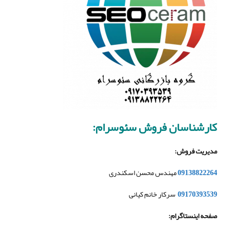
کارشناسان فروش سئوسرام
:
مدیریت فروش
:
09138822264
مهندس محسن اسکندری
09170393539
سرکار خانم کیانی
صفحه اینستاگرام
: