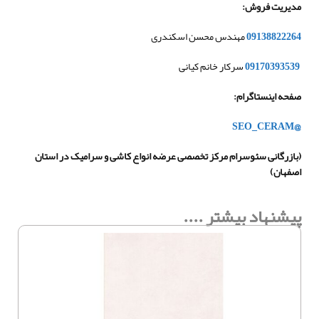
مدیریت فروش
:
09138822264
مهندس محسن اسکندری
09170393539
سرکار خانم کیانی
صفحه اینستاگرام
:
@SEO_CERAM
(
بازرگانی سئوسرام مرکز تخصصی عرضه انواع کاشی و سرامیک در استان
اصفهان
)
پیشنهاد بیشتر ....