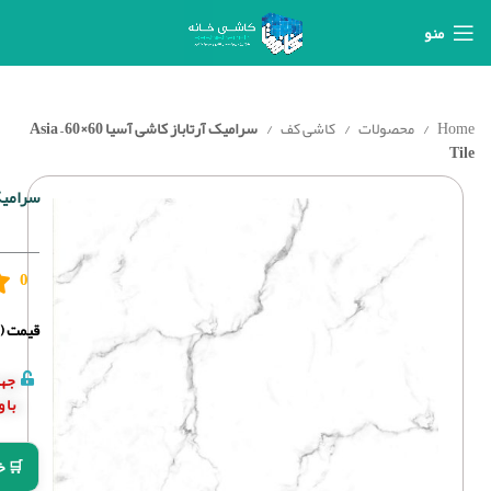
منو
Home
محصولات
کاشی کف
سرامیک آرتاباز کاشی آسیا 60×60 – Asia
Tile
سرامیک آرت
0
قیمت (د
جهت
با 
🛒 خ