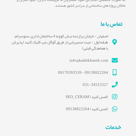
مالکان پروژه های ساختمانی از سراسر کشور هستند.
تماس با ما
اصفهان - خیابان برازنده نبش کوچه 4 ساختمان اداری سئوسرام،
طبقه اول - جهت مسیریابی از طریق گوگل مپ کلیک کنید (پذیرش
با هماهنگی قبلی)
info@kashikhaneh.com
09138822264 - 09170393539
031-34515327
(لمس کنید) SEO_CERAM
(لمس کنید) 09138822264
خدمات