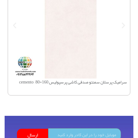
سرامیک پرسلان سمنتو صدفی کاشی پرسپولیس 160×80 – cemento
چسب بتن 
ارسال