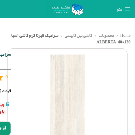
منو
Home
محصولات
کاشی بین کابینتی
سرامیک آلبرتا کرم کاشی آسیا
120×40 – ALBERTA
سرامیک آلب
0
قیمت (د
جهت
با 
🛒 خ