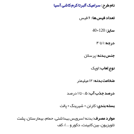
نام طرح:
سرامیک آلبرتا کرم کاشی آسیا
تعداد فیس ها:
۶ فیس
سایز:
120×40
درجه:
۱ تا ۴
جنس بدنه:
پرسلان
نوع لعاب:
اوپک
ضخامت بدنه:
۱۲ میلیمتر
درصد جذب آب:
۰.۵ تا ۱ درصد
بسته بندی:
کارتن + شیرینگ + پالت
موارد مصرف:
بدنه (سرویس بهداشتی، حمام، بیمارستان، پشت
تلویزیون، بین کابینت، دکور و …)، کف