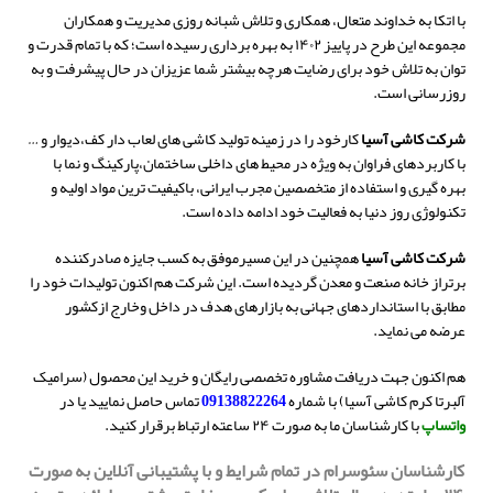
با اتکا به خداوند متعال، همکاری و تلاش شبانه روزی مدیریت و همکاران
مجموعه این طرح در پاییز ۱۴۰۲ به بهره برداری رسیده است؛ که با تمام قدرت و
توان به تلاش خود برای رضایت هرچه بیشتر شما عزیزان در حال پیشرفت و به
روزرسانی است.
شرکت کاشی آسیا
کارخود را در زمینه تولید کاشی های لعاب دار کف،دیوار و …
با کاربردهای فراوان به ویژه در محیط های داخلی ساختمان،پارکینگ و نما با
بهره گیری و استفاده از متخصصین مجرب ایرانی، باکیفیت ترین مواد اولیه و
تکنولوژی روز دنیا به فعالیت خود ادامه داده است.
شرکت کاشی آسیا
همچنین در این مسیرموفق به کسب جایزه صادرکننده
برتراز خانه صنعت و معدن گردیده است. این شرکت هم اکنون تولیدات خود را
مطابق با استانداردهای جهانی به بازارهای هدف در داخل وخارج ازکشور
عرضه می نماید.
هم اکنون جهت دریافت مشاوره تخصصی رایگان و خرید این محصول (سرامیک
آلبرتا کرم کاشی آسیا)
با شماره
09138822264
تماس حاصل نمایید یا در
واتساپ
با کارشناسان ما به صورت ۲۴ ساعته ارتباط برقرار کنید.
کارشناسان سئوسرام در تمام شرایط و با پشتیبانی آنلاین به صورت