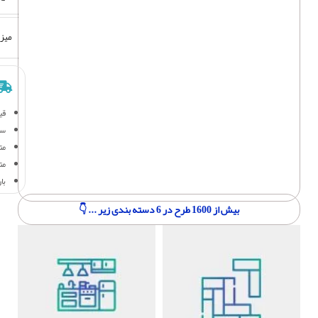
میز
قی
سف
متر
مت
با
بیش از 1600 طرح در 6 دسته بندی زیر ... 👇