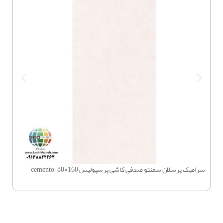
سرامیک پرسلان سمنتو صدفی کاشی پرسپولیس 160×80 – cemento
چسب بتن 