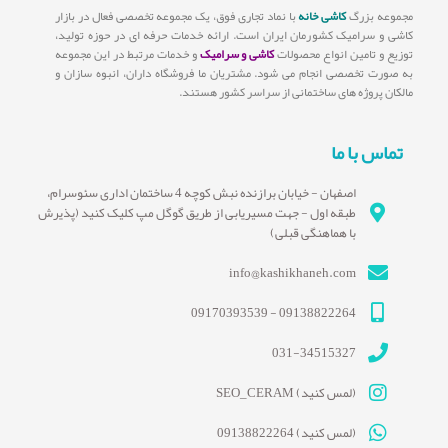
مجموعه بزرگ
کاشی خانه
با نماد تجاری فوق، یک مجموعه تخصصی فعال در بازار
کاشی و سرامیک کشورمان ایران است. ارائه خدمات حرفه ای در حوزه تولید،
توزیع و تامین انواع محصولات
کاشی و سرامیک
و خدمات مرتبط در این مجموعه
به صورت تخصصی انجام می شود. مشتریان ما فروشگاه داران، انبوه سازان و
مالکان پروژه های ساختمانی از سراسر کشور هستند.
تماس با ما
اصفهان - خیابان برازنده نبش کوچه 4 ساختمان اداری سئوسرام،
طبقه اول - جهت مسیریابی از طریق گوگل مپ کلیک کنید (پذیرش
با هماهنگی قبلی)
info@kashikhaneh.com
09138822264 - 09170393539
031-34515327
(لمس کنید) SEO_CERAM
(لمس کنید) 09138822264