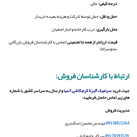
درجه کیفی:
عالی
حمل و نقل:
حمل توسط شرکت و هزینه بعهده خریدار
محل بارگیری:
درب کارخانه و انبار اصفهان
قیمت: ارزانتر از همه جا تضمینی
(تماس با کارشناسان فروش بازرگانی
سئوسرام)
ارتباط با کارشناسان فروش:
جهت خرید
سرامیک آلبرتا کرم کاشی آسیا
و ارسال به سراسر کشور با شماره
های زیر تماس حاصل فرمایید:
مدیریت فروش
09138822264
مهندس محسن اسکندری
09170393539
سرکار خانم کیانی