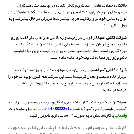
با اتکا به خداوند متعال، همکاری و تلاش شبانه روزی مدیریت و همکاران
مجموعه این طرح در پاییز ۱۴۰۲ به بهره برداری رسیده است؛ که با تمام قدرت و
توان به تلاش خود برای رضایت هرچه بیشتر شما عزیزان در حال پیشرفت و به
روزرسانی است.
شرکت کاشی آسیا
کارخود را در زمینه تولید کاشی های لعاب دار کف،دیوار و …
با کاربردهای فراوان به ویژه در محیط های داخلی ساختمان،پارکینگ و نما با
بهره گیری و استفاده از متخصصین مجرب ایرانی، باکیفیت ترین مواد اولیه و
تکنولوژی روز دنیا به فعالیت خود ادامه داده است.
شرکت کاشی آسیا
همچنین در این مسیرموفق به کسب جایزه صادرکننده
برتراز خانه صنعت و معدن گردیده است. این شرکت هم اکنون تولیدات خود را
مطابق با استانداردهای جهانی به بازارهای هدف در داخل وخارج ازکشور
عرضه می نماید.
هم اکنون جهت دریافت مشاوره تخصصی رایگان و خرید این محصول (سرامیک
آمیتیس طوسی کاشی آسیا)
با شماره
09138822264
تماس حاصل نمایید یا در
واتساپ
با کارشناسان ما به صورت ۲۴ ساعته ارتباط برقرار کنید.
کارشناسان سئوسرام در تمام شرایط و با پشتیبانی آنلاین به صورت