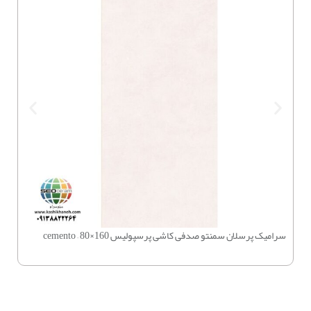
سرامیک پرسلان سمنتو صدفی کاشی پرسپولیس 160×80 – cemento
چسب بتن 