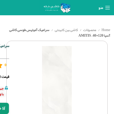
منو
Home
محصولات
کاشی بین کابینتی
سرامیک آمیتیس طوسی کاشی
آسیا 120×40 – AMITIS
سرامیک آ
0
قیمت (د
جهت
با 
🛒 خ