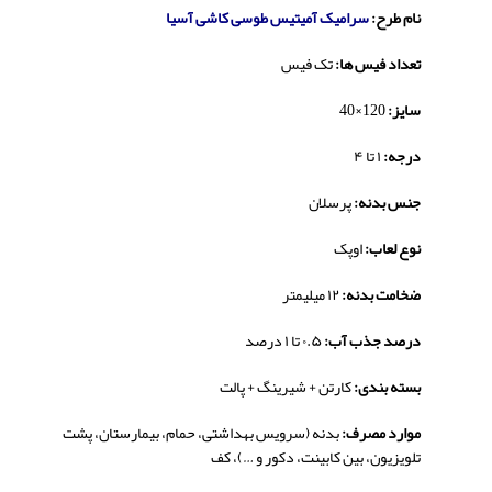
نام طرح:
سرامیک آمیتیس طوسی کاشی آسیا
تعداد فیس ها:
تک فیس
سایز:
120×40
درجه:
۱ تا ۴
جنس بدنه:
پرسلان
نوع لعاب:
اوپک
ضخامت بدنه:
۱۲ میلیمتر
درصد جذب آب:
۰.۵ تا ۱ درصد
بسته بندی:
کارتن + شیرینگ + پالت
موارد مصرف:
بدنه (سرویس بهداشتی، حمام، بیمارستان، پشت
تلویزیون، بین کابینت، دکور و …)، کف