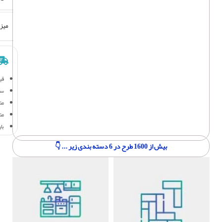
میز
قی
سف
متر
مت
با
بیش از 1600 طرح در 6 دسته بندی زیر ... 👇