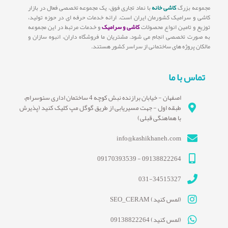
مجموعه بزرگ
کاشی خانه
با نماد تجاری فوق، یک مجموعه تخصصی فعال در بازار
کاشی و سرامیک کشورمان ایران است. ارائه خدمات حرفه ای در حوزه تولید،
توزیع و تامین انواع محصولات
کاشی و سرامیک
و خدمات مرتبط در این مجموعه
به صورت تخصصی انجام می شود. مشتریان ما فروشگاه داران، انبوه سازان و
مالکان پروژه های ساختمانی از سراسر کشور هستند.
تماس با ما
اصفهان - خیابان برازنده نبش کوچه 4 ساختمان اداری سئوسرام،
طبقه اول - جهت مسیریابی از طریق گوگل مپ کلیک کنید (پذیرش
با هماهنگی قبلی)
info@kashikhaneh.com
09138822264 - 09170393539
031-34515327
(لمس کنید) SEO_CERAM
(لمس کنید) 09138822264