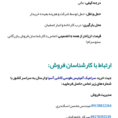
درجه کیفی:
عالی
حمل و نقل:
حمل توسط شرکت و هزینه بعهده خریدار
محل بارگیری:
درب کارخانه و انبار اصفهان
قیمت: ارزانتر از همه جا تضمینی
(تماس با کارشناسان فروش بازرگانی
سئوسرام)
ارتباط با کارشناسان فروش:
جهت خرید
سرامیک آمیتیس طوسی کاشی آسیا
و ارسال به سراسر کشور با
شماره های زیر تماس حاصل فرمایید:
مدیریت فروش
09138822264
مهندس محسن اسکندری
09170393539
سرکار خانم کیانی