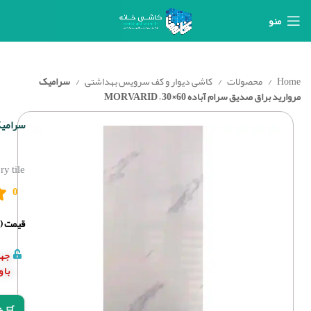
منو
Home
محصولات
کاشی دیوار و کف سرویس بهداشتی
سرامیک
مروارید براق صدیق سرام آباده 60×30 – MORVARID
سرامیک مر
 tile
0
قیمت (د
جهت
با 
🛒 خ