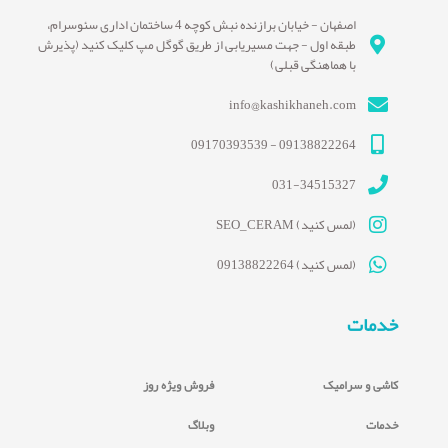
اصفهان - خیابان برازنده نبش کوچه 4 ساختمان اداری سئوسرام،
طبقه اول - جهت مسیریابی از طریق گوگل مپ کلیک کنید (پذیرش
با هماهنگی قبلی)
info@kashikhaneh.com
09138822264 - 09170393539
031-34515327
(لمس کنید) SEO_CERAM
(لمس کنید) 09138822264
خدمات
کاشی و سرامیک
فروش ویژه روز
خدمات
وبلاگ