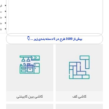
قی
سف
متر
مت
با
بیش از 1600 طرح در 6 دسته بندی زیر ... 👇
کاشی کف
کاشی بین کابینتی