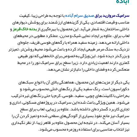
آباده
سرامیک مروارید براق
صدیق سرام آباده
با توجه به طراحی زیبا، کیفیت
مناسب و قیمت اقتصادی، یکی از گزینه‌های ارزشمند برای پوشش دیوارهای
داخلی ساختمان به شمار می‌آید. این محصول با بهره‌گیری از
بدنه خاک قرمز
و
لعاب براق، علاوه بر ایجاد نمایی شیک و مدرن، عملکرد مطلوبی در محیط‌های
داخلی ارائه می‌دهد. زمینه سفید همراه با رگه‌های طوسی ظریف، جلوه‌ای
نزدیک به سنگ مرمر طبیعی ایجاد کرده و باعث می‌شود محیط روشن‌تر، تمیزتر
و بزرگ‌تر دیده شود. این ویژگی به‌خصوص برای خانه‌هایی که نور طبیعی
کمتری دارند اهمیت زیادی دارد، زیرا سطح براق سرامیک نور را در محیط
منعکس کرده و فضای داخلی را دلبازتر نشان می‌دهد.
یکی دیگر از مزیت‌های این محصول، هماهنگی بالای آن با انواع سبک‌های
دکوراسیون است. رنگ سفید یکی از رنگ‌های خنثی محسوب می‌شود و
به‌راحتی با کابینت‌های چوبی، سفید، طوسی، کرم یا حتی رنگ‌های تیره ترکیب
می‌شود. همین ویژگی باعث شده این سرامیک در پروژه‌های مسکونی، اداری و
تجاری کاربرد گسترده‌ای داشته باشد. علاوه بر زیبایی، لعاب براق سطح
سرامیک نیز مانع نفوذ بسیاری از آلودگی‌های سطحی شده و تمیز کردن آن را
بسیار آسان می‌کند. در نتیجه این محصول علاوه بر ظاهر زیبا، از نظر نگهداری
نیز انتخاب مناسبی برای استفاده روزمره محسوب می‌شود.