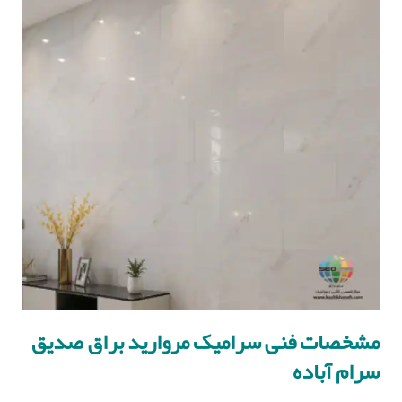
مشخصات فنی سرامیک مروارید براق صدیق
سرام آباده