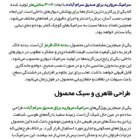
سرامیک مروارید براق صدیق سرام آباده
با ابعاد
۶۰×۳۰ سانتی‌متر
تولید شده
که یکی از پرکاربردترین اندازه‌ها برای پوشش دیوارهای داخلی است. این ابعاد
موجب نصب آسان، برش راحت‌تر و اجرای دقیق‌تر در فضاهای مختلف می‌شود.
همچنین تعداد بندها نسبت به سرامیک‌های کوچک کمتر بوده و نمای نهایی
یکدست‌تر خواهد بود.
یکی از مهم‌ترین مشخصات این محصول،
بدنه خاک قرمز
آن است. بدنه خاک
قرمز به دلیل کیفیت مناسب، قیمت اقتصادی‌تر و عملکرد مطلوب در دیوارهای
داخلی، یکی از رایج‌ترین گزینه‌ها در تولید سرامیک دیواری محسوب می‌شود.
این نوع بدنه وزن مناسبی دارد و در صورت نصب صحیح، دوام و ماندگاری
قابل قبولی خواهد داشت. لعاب براق نیز علاوه بر افزایش درخشندگی سطح،
باعث سهولت در نظافت و حفظ زیبایی محصول در طول زمان می‌شود.
طراحی ظاهری و سبک محصول
یکی از مهم‌ترین ویژگی‌های
سرامیک مروارید براق صدیق سرام آباد
ه
طراحی
ساده و در عین حال شیک آن است. زمینه سفید با رگه‌های طوسی، شباهت
زیادی به سنگ‌های مرمر طبیعی دارد و همین موضوع باعث شده این محصول
در پروژه‌های مسکونی و تجاری مورد استقبال قرار گیرد. برخلاف طرح‌هایی که
جزئیات فراوان دارند و ممکن است پس از مدتی از مد بیفتند، این سرامیک با