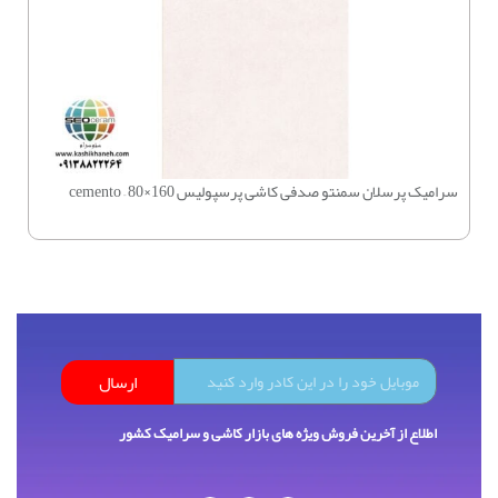
سرامیک پرسلان سمنتو صدفی کاشی پرسپولیس 160×80 – cemento
چسب بتن 
ارسال
اطلاع از آخرین فروش ویژه های بازار کاشی و سرامیک کشور