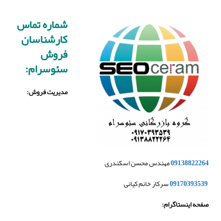
شماره تماس
کارشناسان
فروش
سئوسرام:
مدیریت فروش
:
09138822264
مهندس محسن اسکندری
09170393539
سرکار خانم کیانی
صفحه اینستاگرام
: