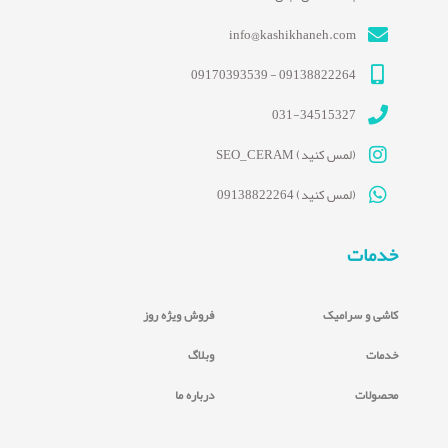
info@kashikhaneh.com
09138822264 - 09170393539
031-34515327
(لمس کنید) SEO_CERAM
(لمس کنید) 09138822264
خدمات
کاشی و سرامیک
فروش ویژه روز
خدمات
وبلاگ
محصولات
درباره ما