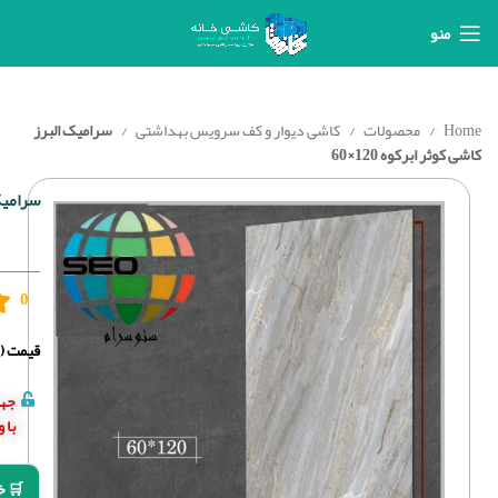
منو
Home
محصولات
کاشی دیوار و کف سرویس بهداشتی
سرامیک البرز
کاشی کوثر ابرکوه 120×60
سرامیک ا
0
قیمت (د
جهت
با 
🛒 خ