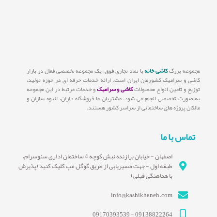
مجموعه بزرگ
کاشی خانه
با نماد تجاری فوق، یک مجموعه تخصصی فعال در بازار
کاشی و سرامیک کشورمان ایران است. ارائه خدمات حرفه ای در حوزه تولید،
توزیع و تامین انواع محصولات
کاشی و سرامیک
و خدمات مرتبط در این مجموعه
به صورت تخصصی انجام می شود. مشتریان ما فروشگاه داران، انبوه سازان و
مالکان پروژه های ساختمانی از سراسر کشور هستند.
تماس با ما
اصفهان - خیابان برازنده نبش کوچه 4 ساختمان اداری سئوسرام،
طبقه اول - جهت مسیریابی از طریق گوگل مپ کلیک کنید (پذیرش
با هماهنگی قبلی)
info@kashikhaneh.com
09138822264 - 09170393539