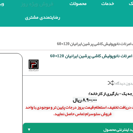
فروش ویژه روز
ک
خدمات
محصولات
وب
رضایتمندی مشتری
مرتات نانوپولیش کاشی پرشین ایرانیان 120×60
رتات نانوپولیش کاشی پرشین ایرانیان 120×60
دون دیدگاه)
ه یک - بارگیری از کارخانه):
۸,۹۰۰,۰۰۰
ریال
دریافت تخفیف، استعلام قیمت بروز درجات پایین تر و موجودی با واحد
فروش سئوسرام تماس حاصل نمایید.
د اینترنتی محصول
▼