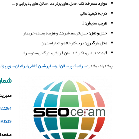
موارد مصرف
:
کف – محل های پرتردد – سالن های پذیرایی و …
درجه کیفی
:
عالی
ظریب سایش:
1
حمل و نقل
:
حمل توسط شرکت و هزینه بعهده خریدار
محل بارگیری
:
درب کارخانه و انبار اصفهان
قیمت
:
تماس با کارشناسان فروش بازرگانی سئوسرام
پیشنهاد بیشتر
:
سرامیک پرسلان لیوسا پرشین کاشی ایرانیان سوپرپولیش ۸۰
شمار
مدیریت
822264
393539
صفحه ای