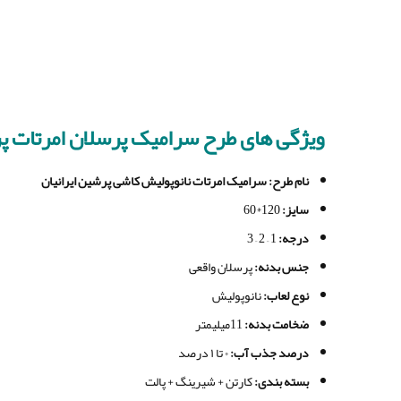
ویژگی های طرح سرامیک پرسلان امرتات پر
نام طرح
: سرامیک
امرتات
نانوپولیش
کاشی
پرشین ایرانیان
سایز
:
120*60
درجه
:
1 – 2 – 3
جنس بدنه
:
پرسلان واقعی
نوع لعاب
:
نانوپولیش
ضخامت بدنه
:
11میلیمتر
درصد جذب آب
:
۰ تا ۱ درصد
بسته بندی
:
کارتن + شیرینگ + پالت