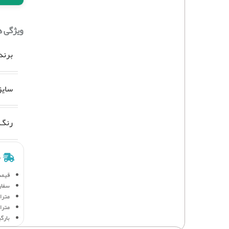
ویژگی 
برند
سایز
رنگ
ش
قیمت
سفار
متراژ 
متراژ
بارگ