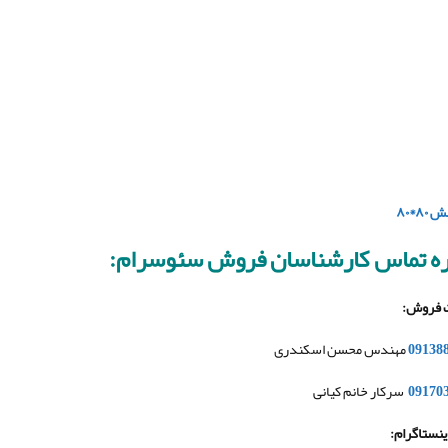
*۸۰
ه تماس کارشناسان فروش سئوسرام
:
 فروش
:
09138
مهندس محسن اسکندری
09170
سرکار خانم کیانی
نستاگرام
: