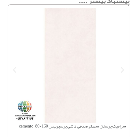
پیشنهاد بیشتر ....
سرامیک پرسلان سمنتو صدفی کاشی پرسپولیس 160×80 – cemento
چسب بتن 