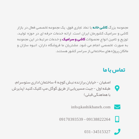
مجموعه بزرگ
کاشی خانه
با نماد تجاری فوق، یک مجموعه تخصصی فعال در بازار
کاشی و سرامیک کشورمان ایران است. ارائه خدمات حرفه ای در حوزه تولید،
توزیع و تامین انواع محصولات
کاشی و سرامیک
و خدمات مرتبط در این مجموعه
به صورت تخصصی انجام می شود. مشتریان ما فروشگاه داران، انبوه سازان و
مالکان پروژه های ساختمانی از سراسر کشور هستند.
تماس با ما
اصفهان - خیابان برازنده نبش کوچه 4 ساختمان اداری سئوسرام،
طبقه اول - جهت مسیریابی از طریق گوگل مپ کلیک کنید (پذیرش
با هماهنگی قبلی)
info@kashikhaneh.com
09138822264 - 09170393539
031-34515327