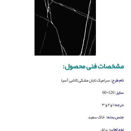
مشخصات فنی محصول:
نام طرح:
سرامیک تابان مشکی کاشی آسیا
سایز:
120*60
درجه:
۱ و ۲ و ۳
جنس بدنه:
خاک سفید
نوع لعاب:
براق