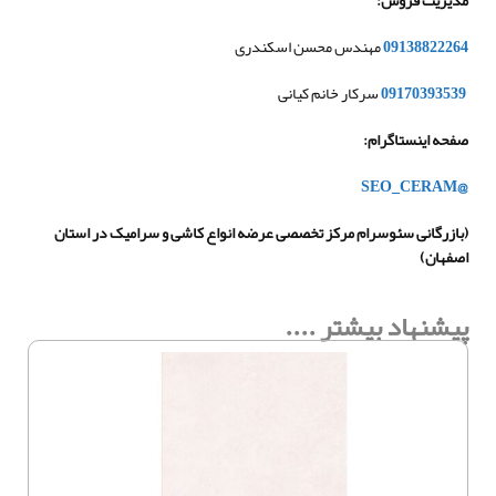
09138822264
مهندس محسن اسکندری
09170393539
سرکار خانم کیانی
صفحه اینستاگرام
:
@SEO_CERAM
(
بازرگانی سئوسرام مرکز تخصصی عرضه انواع کاشی و سرامیک در استان
اصفهان
)
پیشنهاد بیشتر ....