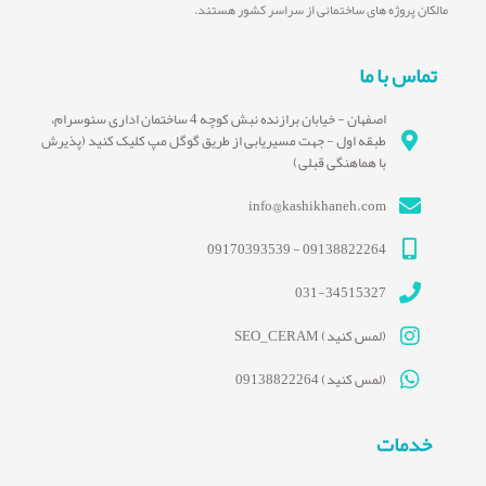
مالکان پروژه های ساختمانی از سراسر کشور هستند.
تماس با ما
اصفهان - خیابان برازنده نبش کوچه 4 ساختمان اداری سئوسرام،
طبقه اول - جهت مسیریابی از طریق گوگل مپ کلیک کنید (پذیرش
با هماهنگی قبلی)
info@kashikhaneh.com
09138822264 - 09170393539
031-34515327
(لمس کنید) SEO_CERAM
(لمس کنید) 09138822264
خدمات