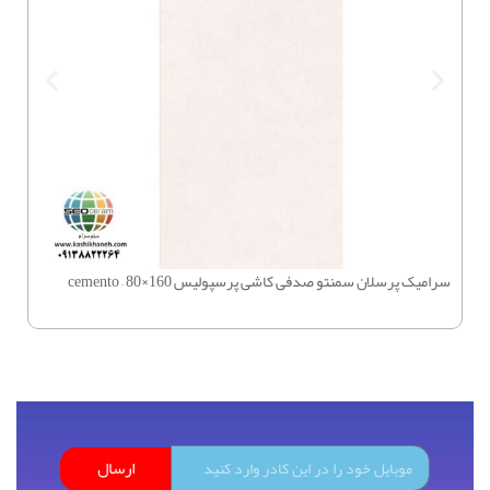
سرامیک پرسلان سمنتو صدفی کاشی پرسپولیس 160×80 – cemento
چسب بتن 
ارسال