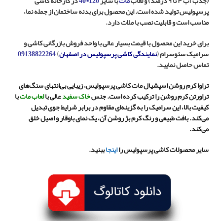
(جذب آب ۴ تا ۹ درصد)
و لعاب
مات
با سایز
120*40
در کارخانه
کاشی
پرسپولیس
تولید شده است. این محصول برای بدنه ساختمان از جمله نما،
مناسب است و قابلیت نصب با ملات دارد.
برای خرید این
محصول
با قیمت بسیار عالی با واحد فروش بازرگانی کاشی و
سرامیک سئوسرام
(
نمایندگی کاشی پرسپولیس در اصفهان
)
09138822264
تماس حاصل نمایید.
تراوا کرم روشن اسپشیال مات کاشی پرسپولیس، زیبایی بی‌انتهای سنگ‌های
تراورتن کرم روشن را ترکیب کرده است. جنس
خاک سفید
عالی با
لعاب مات
با
کیفیت بالا، این سرامیک را به گزینه‌ای مقاوم در برابر شرایط جوی تبدیل
می‌کند. بافت طبیعی و رنگ کرم بژ روشن آن، یک نمای باوقار و اصیل خلق
می‌کند.
سایر محصولات کاشی پرسپولیس را
اینجا
ببنید.