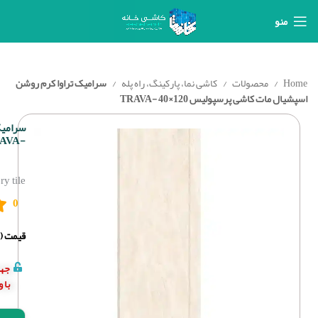
منو
Home
محصولات
کاشی نما، پارکینگ، راه پله
سرامیک تراوا کرم روشن
اسپشیال مات کاشی پرسپولیس 120×40 -TRAVA
-TRAVA
y tile
0
قیمت (د
جهت
با 