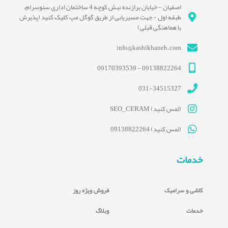
اصفهان - خیابان برازنده نبش کوچه 4 ساختمان اداری سئوسرام،
طبقه اول - جهت مسیریابی از طریق گوگل مپ کلیک کنید (پذیرش
با هماهنگی قبلی)
info@kashikhaneh.com
09138822264 - 09170393539
031-34515327
(لمس کنید) SEO_CERAM
(لمس کنید) 09138822264
خدمات
کاشی و سرامیک
فروش ویژه روز
خدمات
وبلاگ