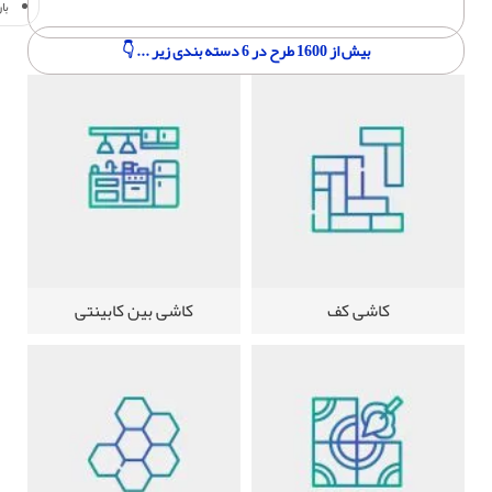
با
بیش از 1600 طرح در 6 دسته بندی زیر ... 👇
کاشی کف
کاشی بین کابینتی