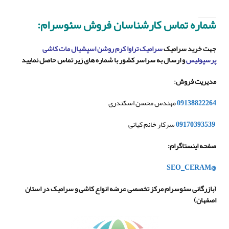
شماره تماس کارشناسان فروش سئوسرام:
جهت خرید سرامیک
سرامیک تراوا کرم روشن اسپشیال مات کاشی
پرسپولیس
و ارسال به سراسر کشور با شماره های زیر تماس حاصل نمایید
مدیریت فروش
:
09138822264
مهندس محسن اسکندری
09170393539
سرکار خانم کیانی
صفحه اینستاگرام
:
@SEO_CERAM
(
بازرگانی سئوسرام مرکز تخصصی عرضه انواع کاشی و سرامیک در استان
اصفهان
)