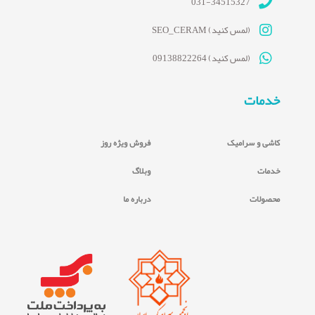
031-34515327
(لمس کنید) SEO_CERAM
(لمس کنید) 09138822264
خدمات
کاشی و سرامیک
فروش ویژه روز
خدمات
وبلاگ
محصولات
درباره ما