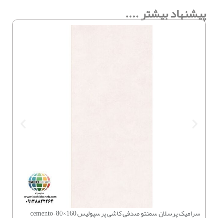
پیشنهاد بیشتر ....
سرامیک پرسلان سمنتو صدفی کاشی پرسپولیس 160×80 – cemento
چسب بتن 