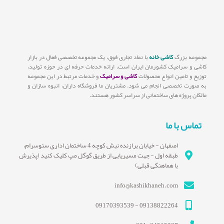
مجموعه بزرگ
کاشی خانه
با نماد تجاری فوق، یک مجموعه تخصصی فعال در بازار
کاشی و سرامیک کشورمان ایران است. ارائه خدمات حرفه ای در حوزه تولید،
توزیع و تامین انواع محصولات
کاشی و سرامیک
و خدمات مرتبط در این مجموعه
به صورت تخصصی انجام می شود. مشتریان ما فروشگاه داران، انبوه سازان و
مالکان پروژه های ساختمانی از سراسر کشور هستند.
تماس با ما
اصفهان - خیابان برازنده نبش کوچه 4 ساختمان اداری سئوسرام،
طبقه اول - جهت مسیریابی از طریق گوگل مپ کلیک کنید (پذیرش
با هماهنگی قبلی)
info@kashikhaneh.com
09138822264 - 09170393539