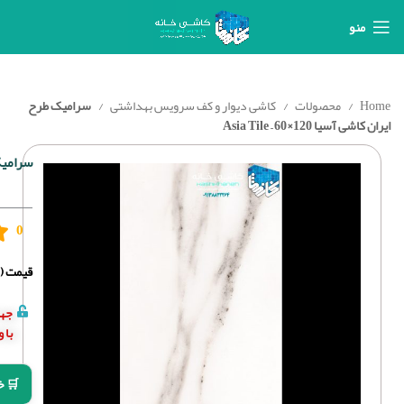
منو
Home
محصولات
کاشی دیوار و کف سرویس بهداشتی
سرامیک طرح
ایران کاشی آسیا 120×60 – Asia Tile
سرامیک طرح
0
قیمت (د
جهت
با 
🛒 خ