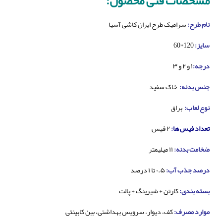
مشخصات فنی محصول:
نام طرح:
سرامیک طرح ایران کاشی آسیا
سایز:
120*60
درجه:
۱ و ۲ و ۳
جنس بدنه:
خاک سفید
نوع لعاب:
براق
تعداد فیس ها:
۲ فیس
ضخامت بدنه:
۱۱ میلیمتر
درصد جذب آب:
۰.۵ تا ۱ درصد
بسته بندی:
کارتن + شیرینگ + پالت
موارد مصرف:
کف، دیوار، سرویس بهداشتی، بین کابینتی