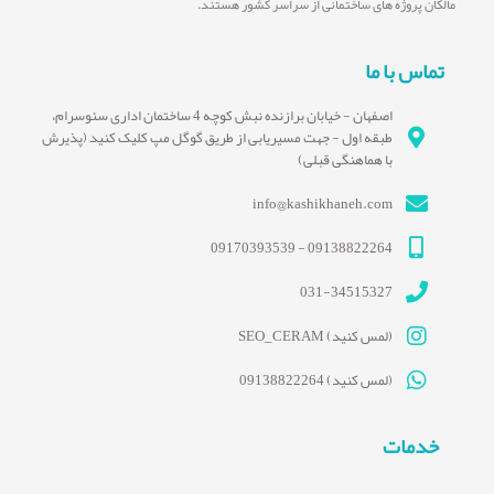
مالکان پروژه های ساختمانی از سراسر کشور هستند.
تماس با ما
اصفهان - خیابان برازنده نبش کوچه 4 ساختمان اداری سئوسرام،
طبقه اول - جهت مسیریابی از طریق گوگل مپ کلیک کنید (پذیرش
با هماهنگی قبلی)
info@kashikhaneh.com
09138822264 - 09170393539
031-34515327
(لمس کنید) SEO_CERAM
(لمس کنید) 09138822264
خدمات