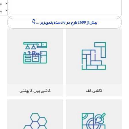
مت
با
بیش از 1600 طرح در 6 دسته بندی زیر ... 👇
کاشی کف
کاشی بین کابینتی