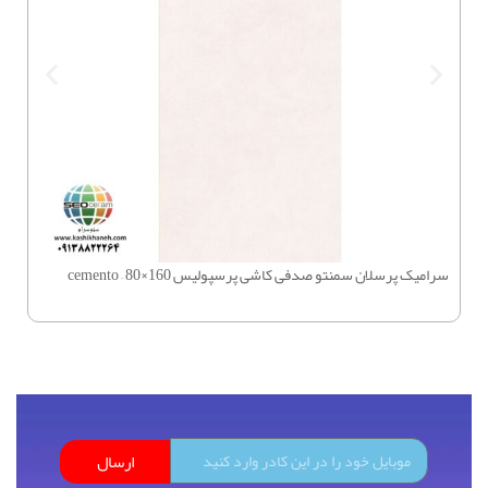
سرامیک پرسلان سمنتو صدفی کاشی پرسپولیس 160×80 – cemento
چسب بتن 
ارسال