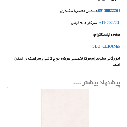
09138822264
مهندس محسن اسکندری
09170393539
سرکار خانم کیانی
صفحه اینستاگرام
:
@SEO_CERAM
(
بازرگانی سئوسرام مرکز تخصصی عرضه انواع کاشی و سرامیک در استان
اصف
پیشنهاد بیشتر ....