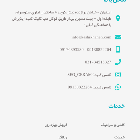
اصفهان - خیابان برازنده نبش کوچه 4 ساختمان اداری سئوسرام،
طبقه اول - جهت مسیریابی از طریق گوگل مپ کلیک کنید (پذیرش
با هماهنگی قبلی)
info@kashikhaneh.com
09138822264 - 09170393539
031-34515327
(لمس کنید) SEO_CERAM
(لمس کنید) 09138822264
خدمات
کاشی و سرامیک
فروش ویژه روز
خدمات
وبلاگ