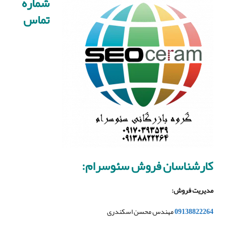
شماره
تماس
کارشناسان فروش سئوسرام:
مدیریت فروش
:
09138822264
مهندس محسن اسکندری