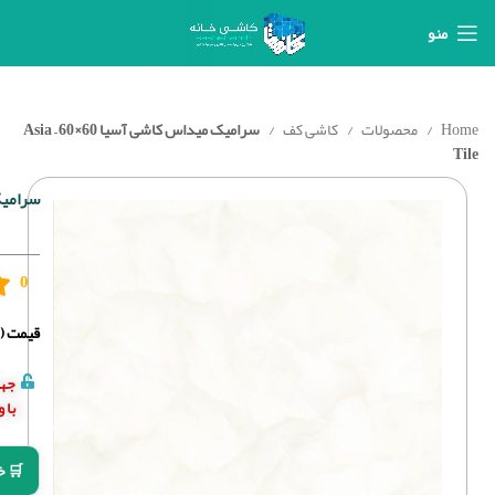
منو
Home
محصولات
کاشی کف
سرامیک میداس کاشی آسیا 60×60 – Asia
Tile
سرامیک می
0
قیمت (د
جهت
با 
🛒 خ