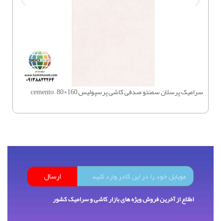
سرامیک پرسلان سمنتو صدفی کاشی پرسپولیس 160×80 – cemento
چسب بتن 
ارسال
اطلاع از آخرین فروش ویژه های بازار کاشی و سرامیک کشور