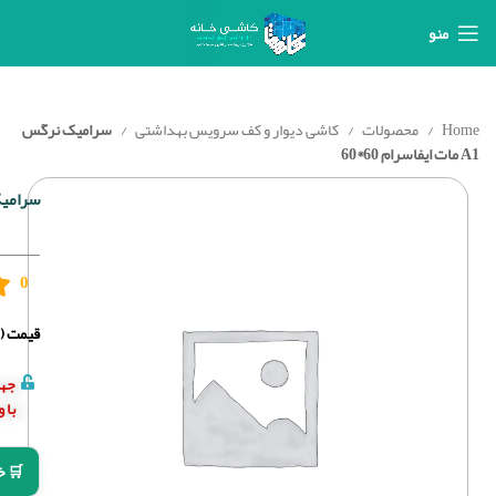
منو
Home
محصولات
کاشی دیوار و کف سرویس بهداشتی
سرامیک نرگس
A1 مات ایفاسرام 60*60
سرامیک نرگس A1
0
قیمت (د
جهت
با 
🛒 خ