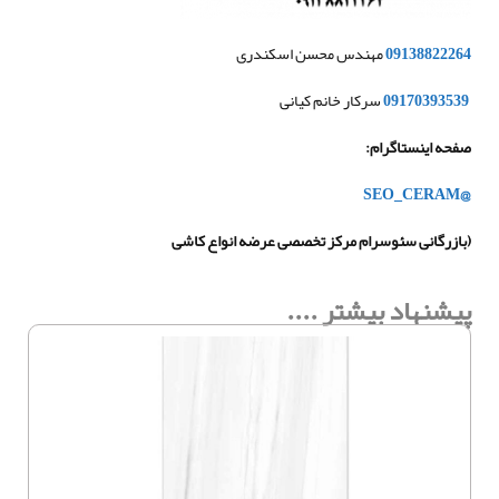
09138822264
مهندس محسن اسکندری
09170393539
سرکار خانم کیانی
صفحه اینستاگرام
:
@SEO_CERAM
(بازرگانی سئوسرام مرکز تخصصی عرضه انواع کاشی
پیشنهاد بیشتر ....