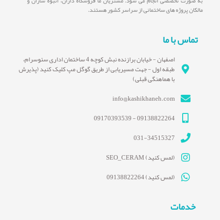
به صورت تخصصی انجام می شود. مشتریان ما فروشگاه داران، انبوه سازان و
مالکان پروژه های ساختمانی از سراسر کشور هستند.
تماس با ما
اصفهان - خیابان برازنده نبش کوچه 4 ساختمان اداری سئوسرام،
طبقه اول - جهت مسیریابی از طریق گوگل مپ کلیک کنید (پذیرش
با هماهنگی قبلی)
info@kashikhaneh.com
09138822264 - 09170393539
031-34515327
(لمس کنید) SEO_CERAM
(لمس کنید) 09138822264
خدمات