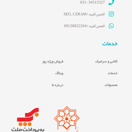
031-34515327
(لمس کنید) SEO_CERAM
(لمس کنید) 09138822264
خدمات
کاشی و سرامیک
فروش ویژه روز
خدمات
وبلاگ
محصولات
درباره ما