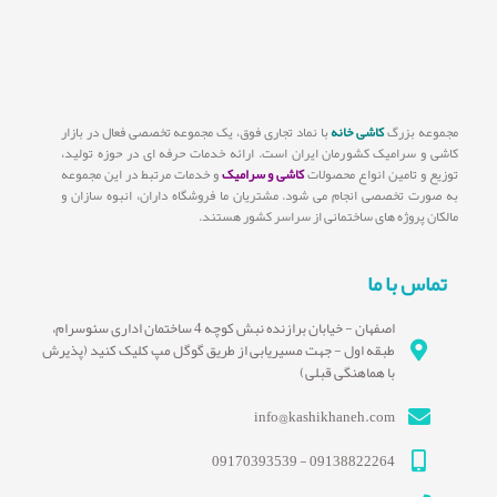
مجموعه بزرگ
کاشی خانه
با نماد تجاری فوق، یک مجموعه تخصصی فعال در بازار
کاشی و سرامیک کشورمان ایران است. ارائه خدمات حرفه ای در حوزه تولید،
توزیع و تامین انواع محصولات
کاشی و سرامیک
و خدمات مرتبط در این مجموعه
به صورت تخصصی انجام می شود. مشتریان ما فروشگاه داران، انبوه سازان و
مالکان پروژه های ساختمانی از سراسر کشور هستند.
تماس با ما
اصفهان - خیابان برازنده نبش کوچه 4 ساختمان اداری سئوسرام،
طبقه اول - جهت مسیریابی از طریق گوگل مپ کلیک کنید (پذیرش
با هماهنگی قبلی)
info@kashikhaneh.com
09138822264 - 09170393539