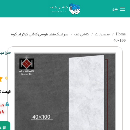
منو
Home
محصولات
کاشی کف
سرامیک هلیا طوسی کاشی کوثر ابرکوه
100×40
سرامیک 
0
قیمت (د
جهت
با 
🛒 خ