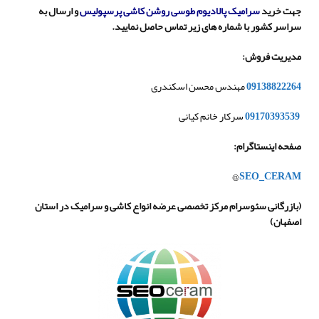
جهت خرید
سرامیک پالادیوم طوسی روشن کاشی پرسپولیس
و ارسال به
سراسر کشور با شماره های زیر تماس حاصل نمایید.
مدیریت فروش
:
09138822264
مهندس محسن اسکندری
09170393539
سرکار خانم کیانی
صفحه اینستاگرام
:
@
SEO_CERAM
(
بازرگانی سئوسرام مرکز تخصصی عرضه انواع کاشی و سرامیک در استان
اصفهان
)