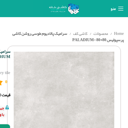
منو
Home
محصولات
کاشی کف
سرامیک پالادیوم طوسی روشن کاشی
پرسپولیس 80×80 -PALADIUM
DIUM
y tile
0
قیمت (د
جهت
با 