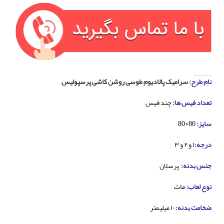
نام طرح:
سرامیک پالادیوم طوسی روشن کاشی پرسپولیس
تعداد فیس ها:
چند فیس
سایز:
80×80
درجه:
۱ و ۲ و ۳
جنس بدنه:
پرسلان
نوع لعاب:
مات
ضخامت بدنه:
۱۰ میلیمتر