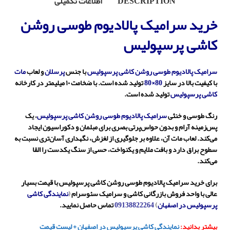
DESCRIPTION
اطلاعات تکمیلی
خرید سرامیک پالادیوم طوسی روشن
کاشی پرسپولیس
سرامیک
پالادیوم طوسی روشن کاشی پرسپولیس
با جنس
پرسلان
و لعاب
مات
با کیفیت بالا
در سایز
80×80
تولید شده است.
با ضخامت ۱۰ میلیمتر
در کارخانه
کاشی پرسپولیس
تولید شده است.
رنگ طوسی و خنثی
سرامیک
پالادیوم طوسی روشن کاشی پرسپولیس
، ی
ک
پس‌زمینه آرام و بدون
حواس‌پرتی بصری برای مبلمان و دکوراسیون ایجاد
می‌کند. لعاب مات آن، علاوه بر جلوگیری از لغزش، نگهداری آسان‌تری نسبت به
سطوح براق دارد و بافت ملایم و یکنواخت، حسی از سنگ یکدست را القا
می‌کند.
برای خرید سرامیک پالادیوم طوسی روشن کاشی پرسپولیس با قیمت بسیار
عالی با واحد فروش بازرگانی کاشی و سرامیک سئوسرام
(
نمایندگی کاشی
پرسپولیس در اصفهان
)
09138822264
تماس حاصل نمایید.
بیشتر بدانید:
نمایندگی کاشی پرسپولیس در اصفهان + لیست قیمت