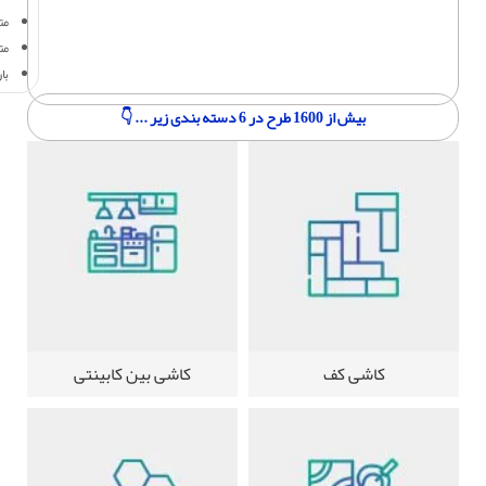
متر
مت
با
بیش از 1600 طرح در 6 دسته بندی زیر ... 👇
کاشی کف
کاشی بین کابینتی