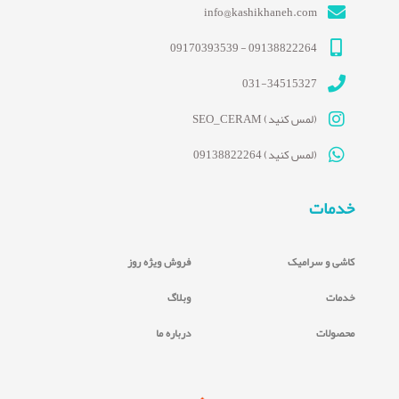
info@kashikhaneh.com
09138822264 - 09170393539
031-34515327
(لمس کنید) SEO_CERAM
(لمس کنید) 09138822264
خدمات
کاشی و سرامیک
فروش ویژه روز
خدمات
وبلاگ
محصولات
درباره ما