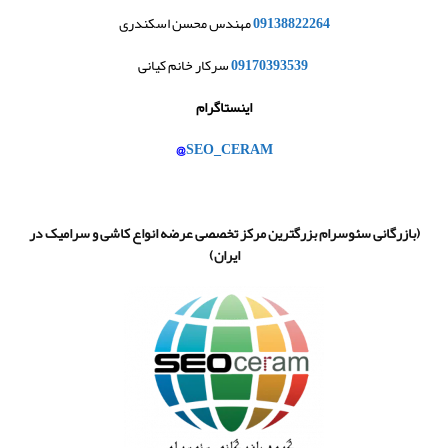
09138822264
مهندس محسن اسکندری
09170393539
سرکار خانم کیانی
اینستاگرام
@
SEO_CERAM
(
بازرگانی سئوسرام بزرگترین مرکز تخصصی عرضه انواع کاشی و سرامیک در
ایران
)