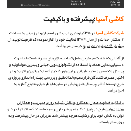
کاشی آسیا
؛پیشرفته و باکیفیت
شرکت کاشی آسیا
در ۳۵ کیلومتری غرب شهر اصفهان و در زمینی به مساحت
۱۲ هکتار احداث و از سال ۱۳۸۴ فعالیت خود را آغاز نموده؛ که ظرفیت تولید آن
بیش از ۲/5میلیون مترمربع
درسال می باشد.
از آنجایی که
کیفیت مهمترین عامل تصاحب بازارهای مصرف
است، لذا جهت
دستیابی به این هدف با استفاده از تکنولوژی نوین جهانی و بهترین مواداولیه و
پرسنل متخصص و مجرب ایرانی بر این باور شدیم که باید بهترین را تولید و در
اختیار مصرف کنندگان قراردهیم؛ لذا تحقیق و بررسی جهت راه اندازی پروژه ی
طرح توسعه کاشی پرسلان نانوپولیش درسایزها و طرحهای متنوع آغاز و به
اجرادرآمد.
با اتکا به خداوند متعال، همکاری و تلاش شبانه روزی مدیریت و همکاران
مجموعه
این طرح در پاییز ۱۴۰۲ به بهره برداری رسیده است؛ که با تمام قدرت و
توان به تلاش خود برای رضایت هرچه بیشتر شما عزیزان در حال پیشرفت و به
روزرسانی است.