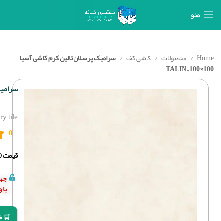
منو
Home
محصولات
کاشی کف
سرامیک پرسلان تالین کرم کاشی آسیا
100×100 – TALIN
سرامیک پر
y tile
0
قیمت (د
جهت
با 
🛒 خ