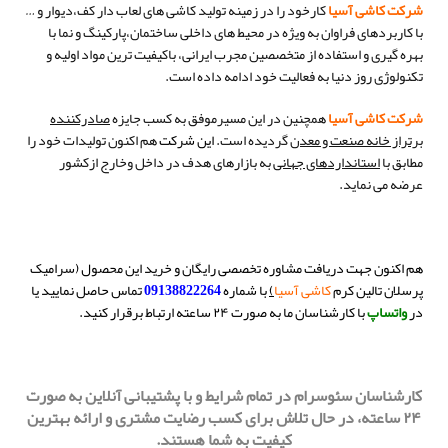
شرکت کاشی آسیا
کارخود را در زمینه تولید کاشی های لعاب دار کف،دیوار و …
با کاربردهای فراوان به ویژه در محیط های داخلی ساختمان،پارکینگ و نما با
بهره گیری و استفاده از متخصصین مجرب ایرانی، باکیفیت ترین مواد اولیه و
تکنولوژی روز دنیا به فعالیت خود ادامه داده است.
شرکت کاشی آسیا
همچنین در این مسیرموفق به کسب جایزه
صادرکننده
برتراز خانه صنعت و معدن
گردیده است.
این شرکت
هم اکنون تولیدات خود را
مطابق با
استانداردهای جهانی
به بازارهای هدف در داخل وخارج ازکشور
عرضه می نماید.
هم اکنون جهت دریافت مشاوره تخصصی رایگان و خرید این محصول (سرامیک
پرسلان تالین کرم
کاشی آسیا
)
با شماره
09138822264
تماس حاصل نمایید یا
در
واتساپ
با کارشناسان ما به صورت ۲۴ ساعته ارتباط برقرار کنید.
کارشناسان سئوسرام در تمام شرایط و با پشتیبانی آنلاین به صورت
۲۴ ساعته، در حال تلاش برای کسب رضایت مشتری و ارائه بهترین
کیفیت به شما هستند.