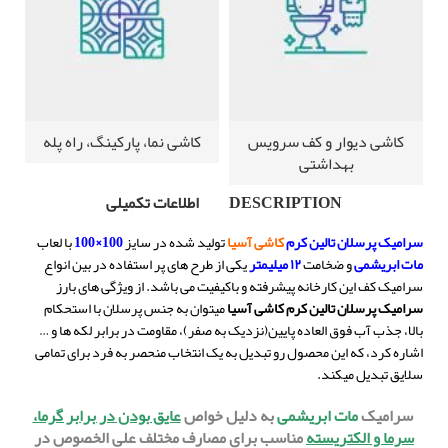
کاشی دیوار و کف سرویس
کاشی نما، پارکینگ، راه پله
بهداشتی
DESCRIPTION
اطلاعات تکمیلی
سرامیک پرسلان تالین کرم
کاشی
آسیا
تولید شده در سایز
100×100
با لعاب
مات ابریشمی
و ضخامت
۱۲ میلیمتر
یکی از طرح های پر استفاده در بین انواع
سرامیک کف این کارخانه پیشرفته و باکیفیت می باشد.
از ویژگی های بارز
سرامیک پرسلان تالین کرم کاشی آسیا
میتوان به جنس پرسلان با استحکام
بالا، جذب آب فوق العاده پایین(نزدیک به صفر)، مقاومت در برابر لکه ها و …
اشاره کرد، که این محصول رو تبدیل به یک انتخاب منحصر به فرد برای تمامی
سلایق تبدیل میکند.
سرامیک
مات ابریشمی
به دلیل خواص
عایق بودن در برابر گرما،
سرما و الکتریسته
مناسب برای مصارف مختلف علی الخصوص در