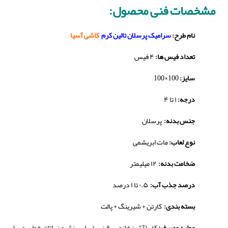
مشخصات فنی محصول:
نام طرح:
سرامیک پرسلان تالین کرم
کاشی آسیا
تعداد فیس ها:
۴ فیس
سایز:
100×100
درجه:
۱ تا ۴
جنس بدنه:
پرسلان
نوع لعاب:
مات ابریشمی
ضخامت بدنه:
۱۲ میلیمتر
درصد جذب آب:
۰.۵ تا ۱ درصد
بسته بندی:
کارتن + شیرینگ + پالت
موارد مصرف:
کف (آشپزخانه، سالن، پذیرایی، نشیمن، اتاق خواب و …)