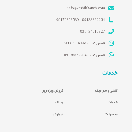
info@kashikhaneh.com
09138822264 - 09170393539
031-34515327
(لمس کنید) SEO_CERAM
(لمس کنید) 09138822264
خدمات
کاشی و سرامیک
فروش ویژه روز
خدمات
وبلاگ
محصولات
درباره ما