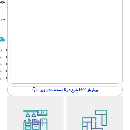
نوع
میز
قی
سف
متر
مت
با
بیش از 1600 طرح در 6 دسته بندی زیر ... 👇