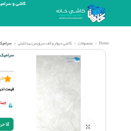
کاشی و سرامی
Home
محصولات
کاشی دیوار و کف سرویس بهداشتی
سرامیک پرس
سرامیک پرسل
0
(ب
قیمت (درج
جهت 
🛒 خری
برای بزرگنمایی کلیک کنید