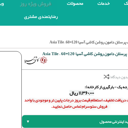
فروش ویژه روز
ک
خدمات
محصولات
وب
رضایتمندی مشتری
لان دامون روشن کاشی آسیا 120*60 – Asia Tile
ان دامون روشن کاشی آسیا 120*60 – Asia Tile
دون دیدگاه)
ه یک - بارگیری از کارخانه):
۱۱,۳۶۰,۰۰۰
ریال
دریافت تخفیف، استعلام قیمت بروز درجات پایین تر و موجودی با واحد
فروش سئوسرام تماس حاصل نمایید.
د اینترنتی محصول
▼