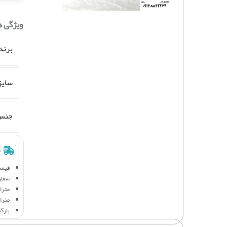
ویژگی 
برند
سایز
جنس 
ش
قیمت
سفار
متراژ 
متراژ
بارگ