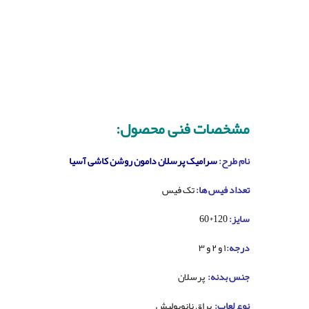
مشخصات فنی محصول:
نام طرح:
سرامیک پرسلان دامون روشن کاشی آسیا
تعداد فیس ها:
تک فیس
سایز:
120*60
درجه:
۱ و ۲ و ۳
جنس بدنه:
پرسلان
نوع لعاب:
براق نانوپولیش