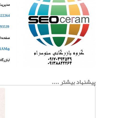
مدیریت
822264
93539
صفحه ای
@SEO_CERAM
(
بازرگا
پیشنهاد بیشتر ....