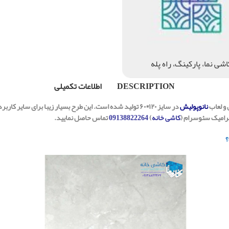
اشی نما، پارکینگ، راه پله
DESCRIPTION
اطلاعات تکمیلی
 و لعاب
نانوپولیش
در سایز ۱۲۰*۶۰ تولید شده است. این طرح بسیار زیبا برای سای
سرامیک سئوسرام (
کاشی خانه
)
09138822264
تماس حاصل نمایید.
؟