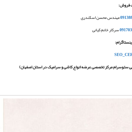
 فروش
:
09138
مهندس محسن اسکندری
091703
سرکار خانم کیانی
نستاگرام
:
نی سئوسرام مرکز تخصصی عرضه انواع کاشی و سرامیک در استان اصفهان
)