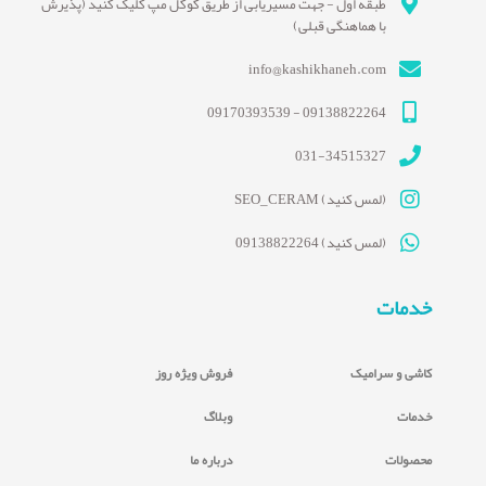
طبقه اول - جهت مسیریابی از طریق گوگل مپ کلیک کنید (پذیرش
با هماهنگی قبلی)
info@kashikhaneh.com
09138822264 - 09170393539
031-34515327
(لمس کنید) SEO_CERAM
(لمس کنید) 09138822264
خدمات
کاشی و سرامیک
فروش ویژه روز
خدمات
وبلاگ
محصولات
درباره ما