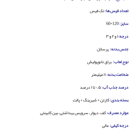
تعداد فیس ها:
تک فیس
سایز:
120*60
درجه:
۱ و ۲ و ۳
جنس بدنه:
پرسلان
نوع لعاب:
براق نانوپولیش
ضخامت بدنه:
۱۱ میلیمتر
درصد جذب آب:
۰.۵ تا ۱ درصد
بسته بندی:
کارتن + شیرینگ + پالت
موارد مصرف:
کف، دیوار، سرویس بهداشتی، بین کابینتی
درجه کیفی:
عالی