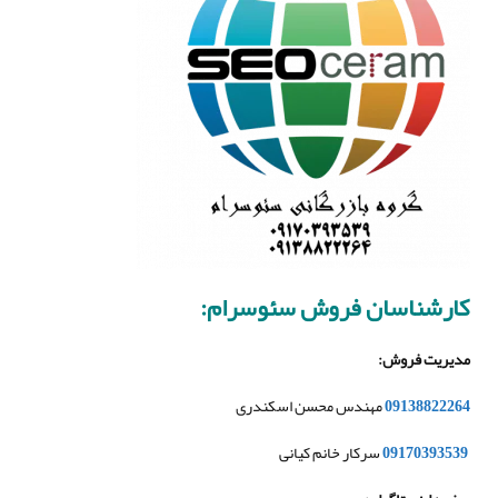
کارشناسان فروش سئوسرام:
مدیریت فروش
:
09138822264
مهندس محسن اسکندری
09170393539
سرکار خانم کیانی