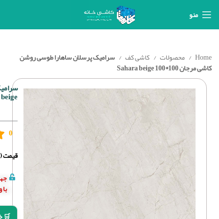
منو
Home
محصولات
کاشی کف
سرامیک پرسلان ساهارا طوسی روشن
کاشی مرجان 100*100 Sahara beige
 beige
0
قیمت (د
جهت
با 
🛒 خ