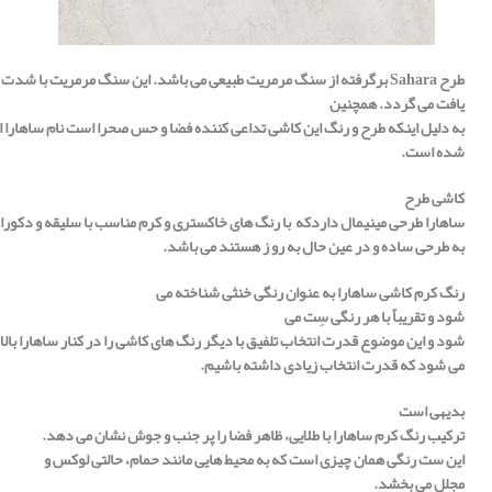
طرح
Sahara
برگرفته
از
سنگ
مرمریت
طبیعی
می
باشد.
این
سنگ
مرمریت
با
شدت
یافت
می
گردد. همچنین
به
دلیل
اینکه
طرح
و
رنگ
این
کاشی
تداعی
کننده
فضا
و
حس
صحرا
است
نام
ساهارا
ا
شده است.
کاشی طرح
ساهارا
طرحی
مینیمال
داردکه
با
رنگ
های
خاکستری
و
کرم
مناسب
با
سلیقه
و
دکورا
به
طرحی
ساده
و
در
عین
حال
به
رو
ز
هستند می باشد.
رنگ کرم کاشی ساهارا به عنوان
رنگی
خنثی
شناخته
می
شود
و
تقریباً
با
هر
رنگی
سِت
می
شود
و
این
موضوع
قدرت
انتخاب
تلفیق
با
دیگر
رنگ
های
کاشی
را
در
کنار
ساهارا
بالا
می شود
که
قدرت
انتخاب
زیادی
داشته
باشیم.
بدیهی است
ترکیب
رنگ
کرم
ساهارا
با
طلایی،
ظاهر
فضا
را
پر
جنب
و
جوش
نشان
می دهد.
این
ست
رنگی
همان
چیزی
است
که
به
محیط هایی
مانند
حمام،
حالتی
لوکس
و
مجلل
می بخشد.