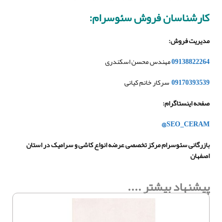
کارشناسان فروش سئوسرام
:
مدیریت فروش
:
09138822264
مهندس محسن اسکندری
09170393539
سرکار خانم کیانی
صفحه اینستاگرام
:
@SEO_CERAM
بازرگانی سئوسرام مرکز تخصصی عرضه انواع کاشی و سرامیک در استان
اصفهان
پیشنهاد بیشتر ....