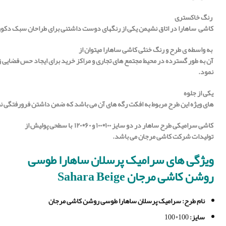
رنگ
خاکستری
کاشی
ساهارا
در
اتاق
نشیمن
یکی
از
رنگهای
دوست
داشتنی
برای
طراحان
سبک
دکور
به
واسطه
ی
طرح
و
رنگ
خنثی
کاشی ساهارا
میتوان از
آن
به
طور
گسترده
در
محیط
مجتمع
های
تجاری
و
مراکز
خرید
برای
ایجاد
حس
فضایی
ز
نمود.
یکی
از
جلوه
های
ویژه
این
طرح
مربوط
به
افکت
رگه
های
آن
می
باشد
که
ضمن
داشتن
فرورفتگی
ن
کاشی سرامیکی طرح ساهار در دو سایز ۱۰۰*۱۰۰ و ۶۰*۱۲۰ با سطحی پولیش از
تولیدات شرکت کاشی مرجان می باشد.
ویژگی های
سرامیک پرسلان ساهارا طوسی
روشن کاشی مرجان Sahara Beige
نام طرح
: سرامیک پرسلان ساهارا طوسی روشن کاشی مرجان
سایز
:
100*100