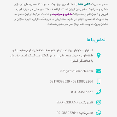
مجموعه بزرگ
کاشی خانه
با نماد تجاری فوق، یک مجموعه تخصصی فعال در بازار
کاشی و سرامیک کشورمان ایران است. ارائه خدمات حرفه ای در حوزه تولید،
توزیع و تامین انواع محصولات
کاشی و سرامیک
و خدمات مرتبط در این مجموعه
به صورت تخصصی انجام می شود. مشتریان ما فروشگاه داران، انبوه سازان و
مالکان پروژه های ساختمانی از سراسر کشور هستند.
تماس با ما
اصفهان - خیابان برازنده نبش کوچه 4 ساختمان اداری سئوسرام،
طبقه اول - جهت مسیریابی از طریق گوگل مپ کلیک کنید (پذیرش
با هماهنگی قبلی)
info@kashikhaneh.com
09138822264 - 09170393539
031-34515327
(لمس کنید) SEO_CERAM
(لمس کنید) 09138822264