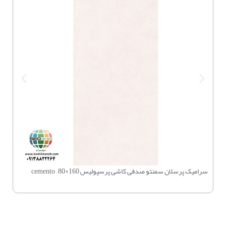
سرامیک پرسلان سمنتو صدفی کاشی پرسپولیس 160×80 – cemento
چسب بتن 