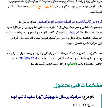
طرح های زیبا و رنگ های متنوع، پاسخگوی سلیقه های گوناگون جامعه و مورد
تائید کیفی مهندسین و پیمانکاران و در
بالاترین سطح انتخاب
مصرف کنندگان
می باشد.
گروه بازرگانی کاشی و سرامیک سئوسرام در اصفهان
،
علاوه بر توزیع
محصولات کاشی و سرامیک بیش از ۳۰ کارخانه کاشی کشور یکی از مراکز اصلی
پخش محصولات
کاشی الوند
(نمایندگی کاشی الوند در اصفهان) می باشد. جهت
خرید این محصول و ارسال به سراسر کشور می توانید با کارشناسان فروش
این مرکز تماس حاصل نمایید.
هم اکنون جهت دریافت مشاوره تخصصی رایگان و خرید این محصول (
سرامیک
پرسلان نانوپولیش آیورا سفید کاشی الوند
) با شماره
09138822264
تماس
حاصل نمایید و یا در
واتساپ
درخواست خود را ثبت نمایید.
مشخصات فنی محصول
نام طرح:
سرامیک پرسلان نانوپولیش آیورا سفید کاشی الوند
سایز:
100×100