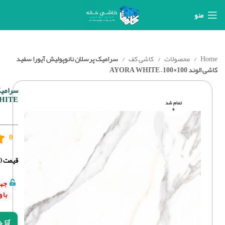
منو
Home
محصولات
کاشی کف
سرامیک پرسلان نانوپولیش آیورا سفید
کاشی الوند 100×100 – AYORA WHITE
HITE
تمام شد
ه
0
قیمت (د
جهت
با 
🛒 خ