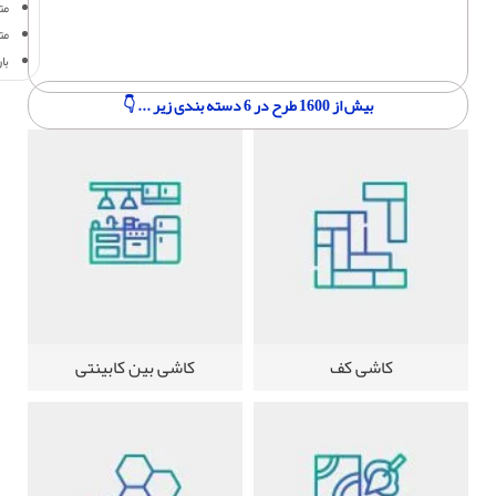
متر
مت
با
بیش از 1600 طرح در 6 دسته بندی زیر ... 👇
کاشی کف
کاشی بین کابینتی