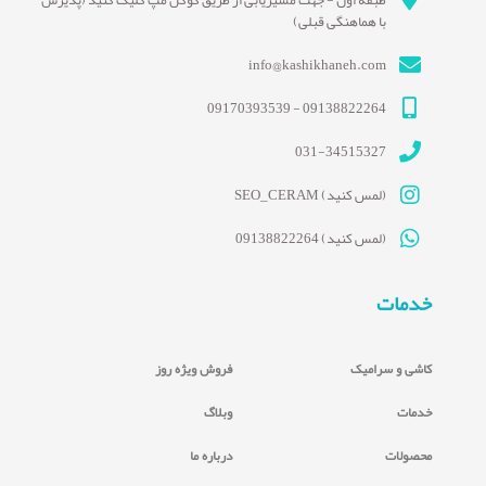
طبقه اول - جهت مسیریابی از طریق گوگل مپ کلیک کنید (پذیرش
با هماهنگی قبلی)
info@kashikhaneh.com
09138822264 - 09170393539
031-34515327
(لمس کنید) SEO_CERAM
(لمس کنید) 09138822264
خدمات
کاشی و سرامیک
فروش ویژه روز
خدمات
وبلاگ
محصولات
درباره ما