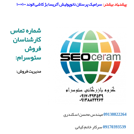
پیشنهاد بیشتر:
سرامیک پرسلان نانوپولیش آتریسا بژ کاشی الوند ۱۰۰×۱۰۰
شماره تماس
کارشناسان
فروش
سئوسرام:
مدیریت فروش
:
09138822264
مهندس محسن اسکندری
09170393539
سرکار خانم کیانی