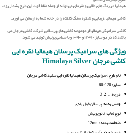
هیمالیا
در
رنگ
های
طلایی
و
نقره
ای
می
تواند
از
جمله
نقاط
قوت
این
طرح
بشمار
رود
.
کاشی هیمالیا، زیبایی و شکوه سنگ کلکته را در خانه شما
به ارمغان می آورد.
کاشی سرامیکی هیمالیا از مجموعه کاشی های پرسلانی شرکت کاشی مرجان می
باشد که در دو سایز ۶۰*۱۲۰ و ۱۰۰*۱۰۰ و با سطحی پولیش تولید می شود.
ویژگی های
سرامیک پرسلان هیمالیا نقره ایی
کاشی مرجان Himalaya Silver
نام طرح
: سرامیک پرسلان هیمالیا نقره ایی سفید کاشی مرجان
سایز
:
120*60
درجه
:
1 – 2 – 3
جنس بدنه
:
پرسلان فول بادی
نوع لعاب
:
نانو پولیش
ضخامت بدنه
:
12mm
درصد جذب آب
:
کمتر از ۰.۵ درصد