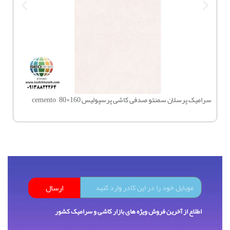
سرامیک پرسلان سمنتو صدفی کاشی پرسپولیس 160×80 – cemento
چسب بتن 
ارسال
اطلاع از آخرین فروش ویژه های بازار کاشی و سرامیک کشور