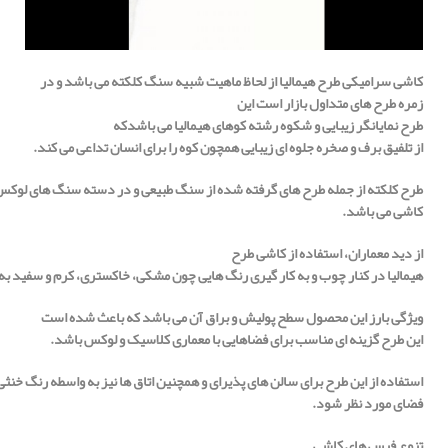
کاشی سرامیکی طرح هیمالیا از لحاظ ماهیت شبیه سنگ کلکته می باشد و در
زمره طرح های متداول بازار است این
طرح
نمایانگر
زیبایی
و
شکوه
رشته
کوهای
هیمالیا می باشدکه
از
تلفیق
برف
و
صخره
جلوه ای
زیبایی
همچون
کوه
را
برای
انسان
تداعی
می
کند.
طرح
کلکته
از
جمله
طرح
های
گرفته
شده
از
سنگ
طبیعی
و
در
دسته
سنگ
های
لوکس
کاشی
می
باشد
.
از دید معماران، استفاده از کاشی طرح
هیمالیا
در
کنار
چوب
و
به
کار
گیری
رنگ
هایی
چون
مشکی،
خاکستری،
کرم
و
سفید
به
ویژگی بارز این محصول سطح پولیش و براق آن می باشد که باعث شده است
این طرح گزینه ای مناسب برای فضاهایی با معماری کلاسیک و لوکس باشد.
استفاده
از
این
طرح
برای
سالن
های
پذیرای
و
همچنین
اتاق
ها
نیز
به
واسطه
رنگ
خنثی
فضای مورد نظر
شود
.
تنوع فیس های کاشی