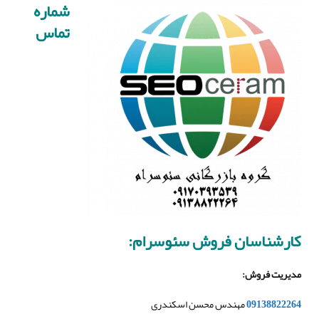
شماره
تماس
کارشناسان فروش سئوسرام
:
مدیریت فروش
:
09138822264
مهندس محسن اسکندری