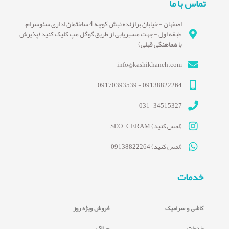
تماس با ما
اصفهان - خیابان برازنده نبش کوچه 4 ساختمان اداری سئوسرام،
طبقه اول - جهت مسیریابی از طریق گوگل مپ کلیک کنید (پذیرش
با هماهنگی قبلی)
info@kashikhaneh.com
09138822264 - 09170393539
031-34515327
(لمس کنید) SEO_CERAM
(لمس کنید) 09138822264
خدمات
کاشی و سرامیک
فروش ویژه روز
خدمات
وبلاگ