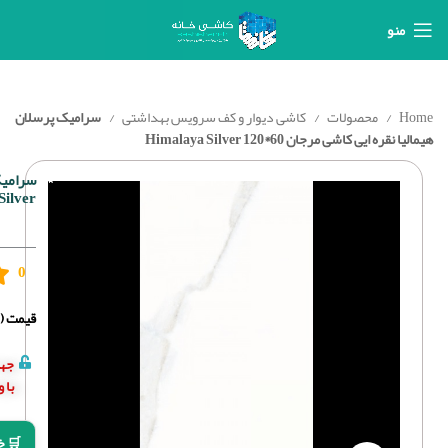
منو
Home
محصولات
کاشی دیوار و کف سرویس بهداشتی
سرامیک پرسلان
هیمالیا نقره ایی کاشی مرجان 60*120 Himalaya Silver
Silver
0
قیمت (د
جهت
با 
🛒 خ