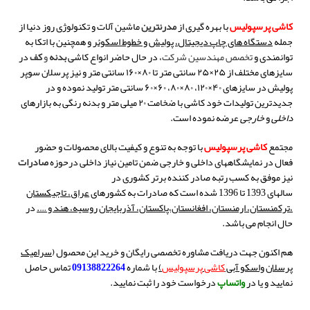
کاشی پرسپولیس
با بهره گیری از
مدرنترین
ماشین آلات و تکنولوژی روز دنیا از
جمله
دستگاه های چاپ دیجیتال، پولیش و خطوط اسکوئر
و همچنین با اتکا به
توانمندی و
تخصص مهندسین شرکت
، در حال حاضر انواع کاشی
بدنه
و
کف
در
سایزهای مختلف از ۲۵×۲۵ سانتی متر تا ۸۰×۱۶۰ سانتی متر و نیز پرسلان سوپر
پولیش در سایزهای ۴۰×۱۲۰، ۸۰×۸۰، ۶۰×۶۰ سانتی متر تولید نموده و در
جدیدترین تولیدات خود کاشی با ضخامت ۲۰ میلی متر و بدنه رنگی به بازارهای
داخلی
و
خارجی
عرضه نموده است
.
مجتمع
کاشی پرسپولیس
با توجه به تنوع و کیفیت بالای محصولات و حضور
فعال در نمایشگاههای داخلی و خارجی ضمن تامین نیاز داخلی درحوزه
صادرات
نیز موفق به کسب رتبه صادر کننده برتر کشوری در
سالهای
1393
تا
1396
شده است که صادرات به کشورهای
عراق، تاجیکستان
،ترکمنستان، ارمنستان، افغانستان،پاکستان، آذربایجان روسیه، هند و ….
در
حال انجام می باشد
.
هم اکنون جهت دریافت مشاوره تخصصی رایگان و خرید این محصول (
سرامیک
پرسلان واسکو آبی
کاشی
پرسپولیس
)
با شماره
09138822264
تماس حاصل
نمایید و یا در
واتساپ
درخواست خود را ثبت نمایید.