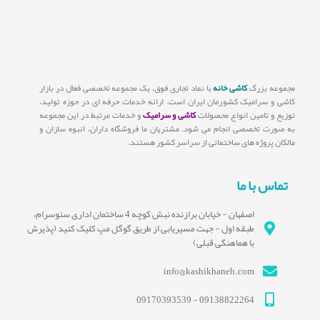
مجموعه بزرگ
کاشی خانه
با نماد تجاری فوق، یک مجموعه تخصصی فعال در بازار
کاشی و سرامیک کشورمان ایران است. ارائه خدمات حرفه ای در حوزه تولید،
توزیع و تامین انواع محصولات
کاشی و سرامیک
و خدمات مرتبط در این مجموعه
به صورت تخصصی انجام می شود. مشتریان ما فروشگاه داران، انبوه سازان و
مالکان پروژه های ساختمانی از سراسر کشور هستند.
تماس با ما
اصفهان - خیابان برازنده نبش کوچه 4 ساختمان اداری سئوسرام،
طبقه اول - جهت مسیریابی از طریق گوگل مپ کلیک کنید (پذیرش
با هماهنگی قبلی)
info@kashikhaneh.com
09138822264 - 09170393539