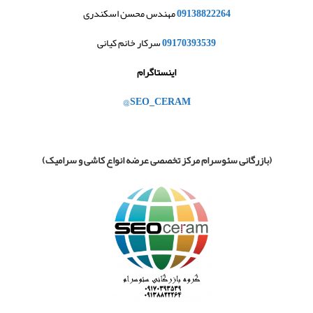
09138822264
مهندس محسن اسکندری
09170393539
سرکار خانم کیانی
اینستاگرام
@
SEO_CERAM
(
بازرگانی سئوسرام مرکز تخصصی عرضه انواع کاشی و سرامیک)