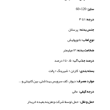
سایز:
120×60
درجه:
۱ تا ۴
جنس بدنه:
پرسلان
نوع لعاب:
نانوپولیش
ضخامت بدنه:
۱۲ میلیمتر
درصد جذب آب:
۰.۵ تا ۱ درصد
بسته بندی:
کارتن + شیرینگ + پالت
موارد مصرف:
دیوار، کف سرویس بهداشتی، بین کابینتی و …
درجه کیفی:
عالی
حمل و نقل:
حمل توسط شرکت و هزینه بعهده خریدار