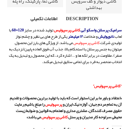
کاشی دیوار و کف سرویس
کاشی نما، پارکینگ، راه پله
بهداشتی
DESCRIPTION
اطلاعات تکمیلی
سرامیک پرسلان واسکو آبی
کاشی پرسپولیس
تولید شده در سایز
120×60
با
لعاب
نانوپولیش
و ضخامت
۱۲ میلیمتر
یکی از طرح های بی نظیر و چشم نواز
تولیدی شرکت
کاشی
پرسپولیس
می باشد. از ویژگی های بارز این محصول
میتوان به جنس پرسلان با استحکام بالا، جذب آب فوق العاده پایین(نزدیک به
صفر)، مقاومت در برابر لکه ها و … اشاره کرد، که این محصول رو تبدیل به یک
انتخاب منحصر به فرد برای تمامی سلایق تبدیل میکند.
“کاشی پرسپولیس”
«اعتقاد و باور ما بر این استوار است که باید با تولید برترین محصولات و تقدیم
آن به تمام مردم جهان، آوازه نیک ایران و
پرسپولیس
را مبلغ باشیم رعایت
حقوق مصرف کنندگان، مشتری مداری و اهتمام به قوانین و ضوابط زیست
محیطی سرلوحه کار مدیران و پرسنل
کاشی پرسپولیس
می باشد»