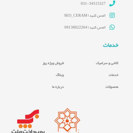
031-34515327
(لمس کنید) SEO_CERAM
(لمس کنید) 09138822264
خدمات
کاشی و سرامیک
فروش ویژه روز
خدمات
وبلاگ
محصولات
درباره ما