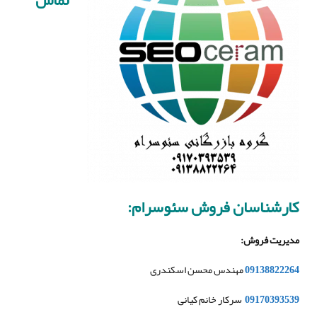
تماس
کارشناسان فروش سئوسرام
:
مدیریت فروش
:
09138822264
مهندس محسن اسکندری
09170393539
سرکار خانم کیانی