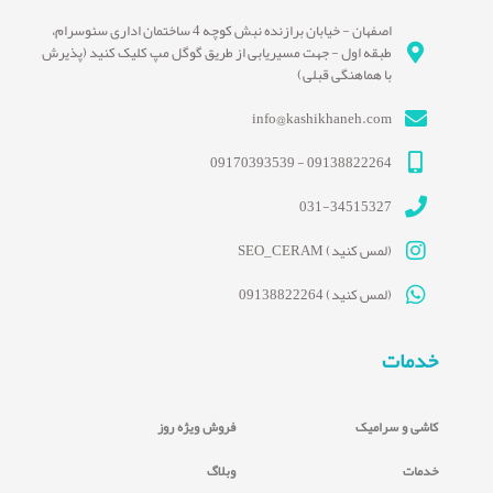
اصفهان - خیابان برازنده نبش کوچه 4 ساختمان اداری سئوسرام،
طبقه اول - جهت مسیریابی از طریق گوگل مپ کلیک کنید (پذیرش
با هماهنگی قبلی)
info@kashikhaneh.com
09138822264 - 09170393539
031-34515327
(لمس کنید) SEO_CERAM
(لمس کنید) 09138822264
خدمات
کاشی و سرامیک
فروش ویژه روز
خدمات
وبلاگ