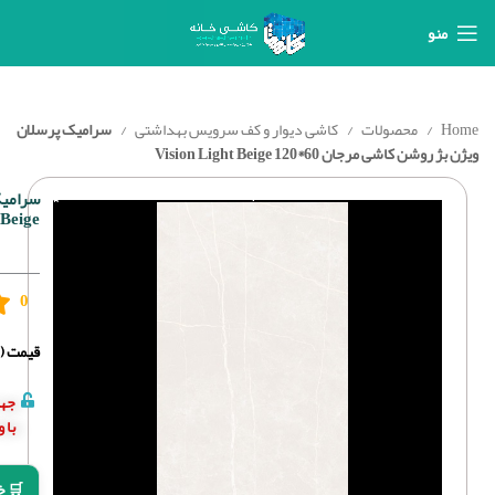
منو
Home
محصولات
کاشی دیوار و کف سرویس بهداشتی
سرامیک پرسلان
ویژن بژ روشن کاشی مرجان 60*120 Vision Light Beige
 Beige
0
قیمت (د
جهت
با 
🛒 خ