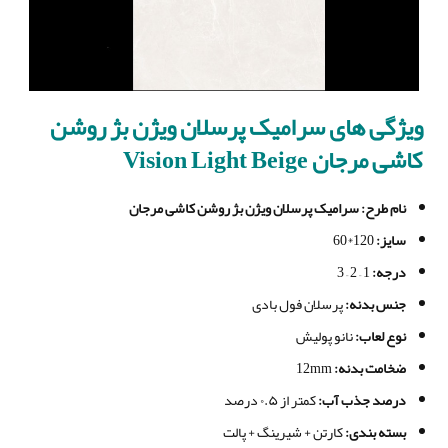
ویژگی های
سرامیک پرسلان ویژن بژ روشن
کاشی مرجان Vision Light Beige
نام طرح
: سرامیک پرسلان ویژن بژ روشن کاشی مرجان
سایز
:
120*60
درجه
:
1 – 2 – 3
جنس بدنه
:
پرسلان فول بادی
نوع لعاب
:
نانو پولیش
ضخامت بدنه
:
12mm
درصد جذب آب
:
کمتر از ۰.۵ درصد
بسته بندی
:
کارتن + شیرینگ + پالت