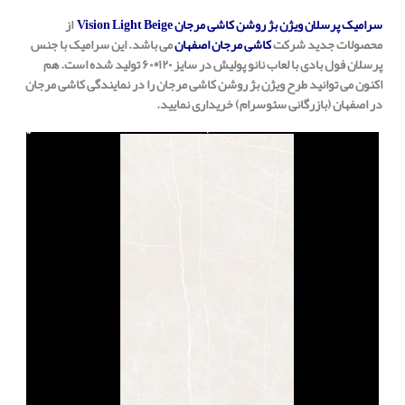
سرامیک پرسلان ویژن بژ روشن کاشی مرجان Vision Light Beige
از
محصولات جدید شرکت
کاشی مرجان اصفهان
می باشد. این سرامیک با جنس
پرسلان فول بادی با لعاب نانو پولیش در سایز ۱۲۰*۶۰ تولید شده است. هم
اکنون می توانید طرح ویژن بژ روشن کاشی مرجان را در نمایندگی کاشی مرجان
در اصفهان (بازرگانی سئوسرام) خریداری نمایید.