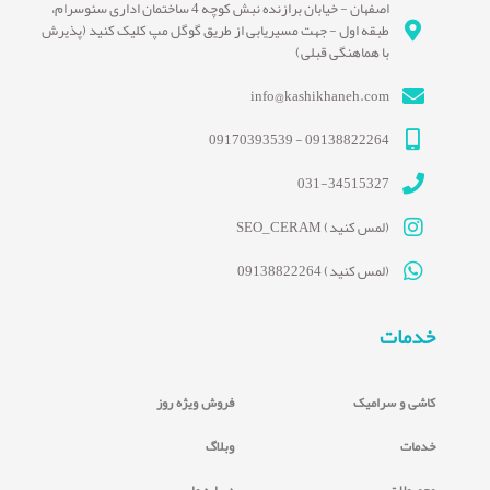
اصفهان - خیابان برازنده نبش کوچه 4 ساختمان اداری سئوسرام،
طبقه اول - جهت مسیریابی از طریق گوگل مپ کلیک کنید (پذیرش
با هماهنگی قبلی)
info@kashikhaneh.com
09138822264 - 09170393539
031-34515327
(لمس کنید) SEO_CERAM
(لمس کنید) 09138822264
خدمات
کاشی و سرامیک
فروش ویژه روز
خدمات
وبلاگ
محصولات
درباره ما