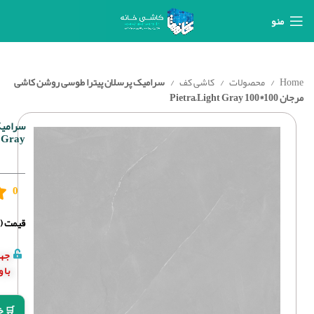
منو
Home
محصولات
کاشی کف
سرامیک پرسلان پیترا طوسی روشن کاشی
مرجان 100*100 Pietra ِLight Gray
t Gray
0
قیمت (د
جهت
با 
🛒 خ