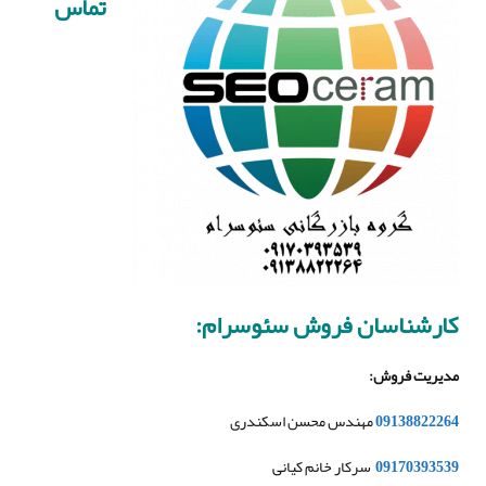
تماس
کارشناسان فروش سئوسرام
:
مدیریت فروش
:
09138822264
مهندس محسن اسکندری
09170393539
سرکار خانم کیانی