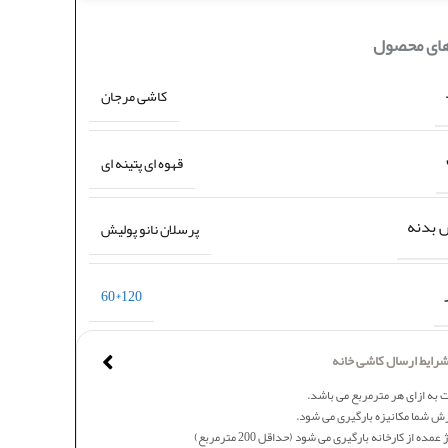
های محصول
کاشی مرجان
قهوه ای پتینه ای
بدنه
پرسلان نانو پولیش
120*60
رایط ارسال کاشی خانه
 به ازای هر مترمربع می باشد.
ش شما مکانیزه بارگیری می شود.
عمده از کارخانه بارگیری می شود (حداقل 200 مترمربع)