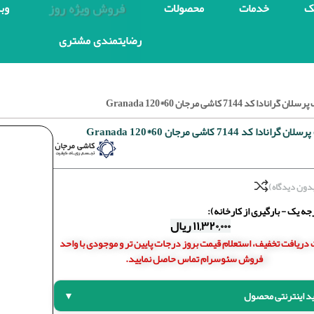
فروش ویژه روز
ک
خدمات
محصولات
وب
رضایتمندی مشتری
انادا کد 7144 کاشی مرجان 60*120 Granada
نادا کد 7144 کاشی مرجان 60*120 Granada
دون دیدگاه)
ه یک - بارگیری از کارخانه):
۱۱,۳۲۰,۰۰۰
ریال
دریافت تخفیف، استعلام قیمت بروز درجات پایین تر و موجودی با واحد
فروش سئوسرام تماس حاصل نمایید.
د اینترنتی محصول
▼