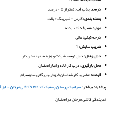
درصد جذب آب
:
کمتر از ۰.۵ درصد
بسته بندی
:
کارتن + شیرینگ + پالت
موارد مصرف
:
کف – بدنه
درجه کیفی
:
عالی
ضریب سایش:
1
حمل و نقل
:
حمل توسط شرکت و هزینه بعهده خریدار
محل بارگیری
:
درب کارخانه و انبار اصفهان
قیمت
:
تماس با کارشناسان فروش بازرگانی سئوسرام
پیشنهاد بیشتر
:
سرامیک پرسلان پسفیک کد ۷۷۱۲ کاشی مرجان سایز
60
نمایندگی کاشی مرجان در اصفهان