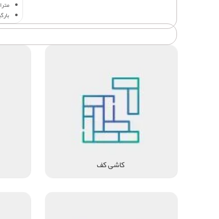
متراژ
بارگ
کاشی کف