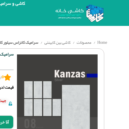
کاشی و سرامی
Home
محصولات
کاشی بین کابینتی
سرامیک کانزاس سیلور کاشی ایفاسرام 120
سرامیک کانزا
0
(ب
قیمت (درج
جهت 
🛒 خری