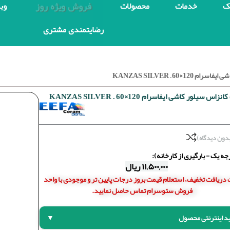
فروش ویژه روز
ک
خدمات
محصولات
وب
رضایتمندی مشتری
×60 – KANZAS SILVER
س سیلور کاشی ایفاسرام 120×60 – KANZAS SILVER
دون دیدگاه)
ه یک - بارگیری از کارخانه):
۱۱,۵۰۰,۰۰۰
ریال
دریافت تخفیف، استعلام قیمت بروز درجات پایین تر و موجودی با واحد
فروش سئوسرام تماس حاصل نمایید.
د اینترنتی محصول
▼