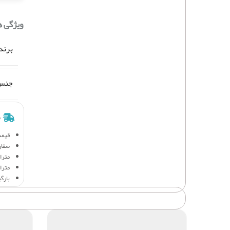
ویژگی 
برند
جنس 
ش
قیمت
سفار
متراژ 
متراژ
بارگ