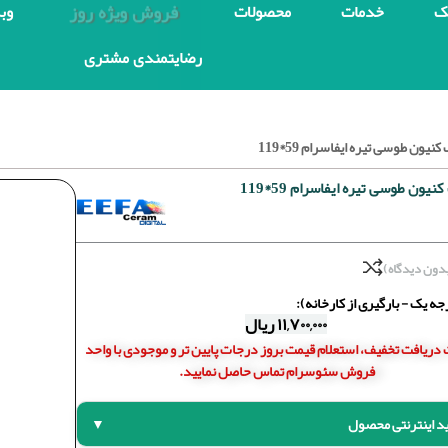
فروش ویژه روز
ک
خدمات
محصولات
وب
رضایتمندی مشتری
یون طوسی تیره ایفاسرام 59*119
یون طوسی تیره ایفاسرام 59*119
دون دیدگاه)
ه یک - بارگیری از کارخانه):
۱۱,۷۰۰,۰۰۰
ریال
دریافت تخفیف، استعلام قیمت بروز درجات پایین تر و موجودی با واحد
فروش سئوسرام تماس حاصل نمایید.
د اینترنتی محصول
▼