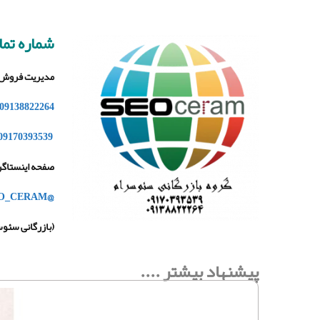
شماره تم
مدیریت فروش
09138822264
09170393539
صفحه اینستاگر
@SEO_CERAM
(بازرگانی سئو
پیشنهاد بیشتر ....