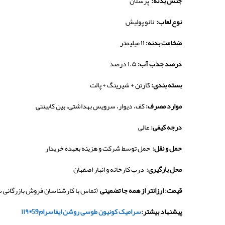
جنس بدنه:
پرسلان
نوع لعاب:
نانو پولیش
ضخامت بدنه:
۱۱ میلیمتر
درصد جذب آب:
۱.۵ درصد
بسته بندی:
کارتن + شیرینگ + پالت
موارد مصرف:
کف، دیوار، سرویس بهداشتی، بین کابینتی
درجه کیفی:
عالی
حمل و نقل:
حمل توسط شرکت و هزینه بعهده خریدار
محل بارگیری:
درب کارخانه و انبار اصفهان
قیمت: ارزانتر از همه جا تضمینی
(تماس با کارشناسان فروش بازرگانی 
پیشنهاد بیشتر:
سرامیک کونیون طوسی روشن ایفاسرام59*۱۱۹