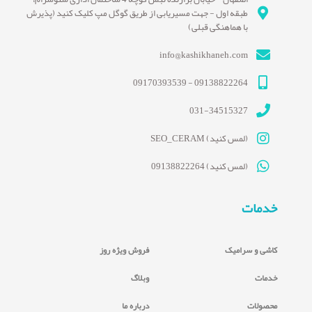
طبقه اول - جهت مسیریابی از طریق گوگل مپ کلیک کنید (پذیرش
با هماهنگی قبلی)
info@kashikhaneh.com
09138822264 - 09170393539
031-34515327
(لمس کنید) SEO_CERAM
(لمس کنید) 09138822264
خدمات
کاشی و سرامیک
فروش ویژه روز
خدمات
وبلاگ
محصولات
درباره ما