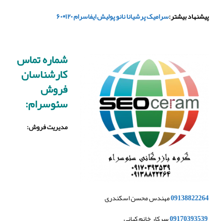
پیشنهاد بیشتر:
سرامیک پرشیانا نانو پولیش ایفاسرام ۱۲۰*۶۰
شماره تماس
کارشناسان
فروش
سئوسرام:
مدیریت فروش
:
09138822264
مهندس محسن اسکندری
09170393539
سرکار خانم کیانی