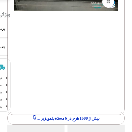
برای بزرگنمایی کلیک کنید
ویژگی
برند
جنس
قی
سف
متر
مت
با
بیش از 1600 طرح در 6 دسته بندی زیر ... 👇