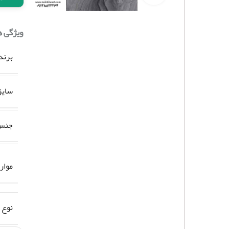
ویژگی 
برند
سایز
جنس 
موار
نوع 