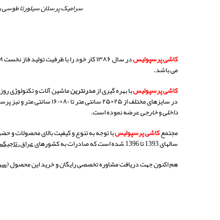
سرامیک پرسلان سیلورتا طوسی 
کاشی پرسپولیس
د
ر سال ۱۳۸۶ کار خود را با ظرفیت تولید فاز نخست
۸ میلیون
می باشد
.
کاشی پرسپولیس
با بهره گیری از
مدرنترین
ماشین آلات و تکنولوژی روز د
در سایزهای مختلف از ۲۵×۲۵ سانتی متر تا ۸۰×۱۶۰ سانتی متر و نیز پرسلان سوپر پولیش در سایزهای ۴۰×۱۲۰، ۸۰×۸۰، ۶۰×۶۰ سانتی متر تولید نموده و در جدیدترین تولیدات خود کاشی با ضخامت ۲۰ میلی متر و بدنه رنگی به بازارهای
داخلی
و
خارجی
عرضه نموده است
.
مجتمع
کاشی پرسپولیس
با توجه به تنوع و کیفیت بالای محصولات و حض
سالهای
1393
تا
1396
شده است که صادرات به کشورهای
عراق، تاجیکست
هم اکنون جهت دریافت مشاوره تخصصی رایگان و خرید این محصول (
سرا