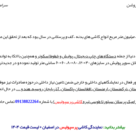
روشن
سرامی
 متر
مربع انواع کاشی های
بدنه ، کف و پرسلانی
در سال بود که بعد از تحقق این م
نیا از جمله
دستگاه های چاپ دیجیتال، پولیش و خطوط اسکوئر
و همچنین با اتکا به توان
ور فعال در نمایشگاههای داخلی و خارجی ضمن تامین نیاز داخلی درحوزه
صادرات
نیز موف
ان ،ترکمنستان، ارمنستان، افغانستان،پاکستان، آذربایجان روسیه، هند و ….
در حال انج
میک پرسلان سیلورتا طوسی تیره
کاشی
پرسپولیس
)
با شماره
09138822264
تماس حاصل
بیشتر بدانید:
نمایندگی کاشی
پرسپولیس
در اصفهان + لیست قیمت ۱۴۰۴