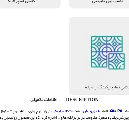
کاشی بین کابینتی
کاشی آشپزخانه
اشی نما، پارکینگ، راه پله
DESCRIPTION
اطلاعات تکمیلی
ایز
120×60
با لعاب
نانوپولیش
و ضخامت
۱۲ میلیمتر
یکی از طرح های بی نظیر و چشم نوا
ین(نزدیک به صفر)، مقاومت در برابر لکه ها و … اشاره کرد، که این محصول رو تبدیل به