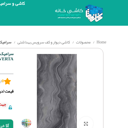
کاشی و سرامی
Home
محصولات
کاشی دیوار و کف سرویس بهداشتی
سرامیک پر
LVERTA
0
(ب
قیمت (درج
جهت 
برای بزرگنمایی کلیک کنید
🛒 خری