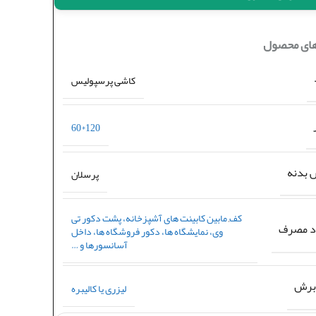
های محصول
کاشی پرسپولیس
120*60
بدنه
پرسلان
کف
,
مابین کابینت های آشپزخانه، پشت دکور تی
د مصرف
وی، نمایشگاه ها، دکور فروشگاه ها، داخل
آسانسورها و …
برش
لیزری یا کالیبره