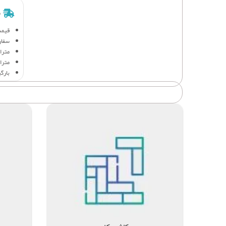
ش
قیمت
سفار
متراژ 
متراژ
بارگ