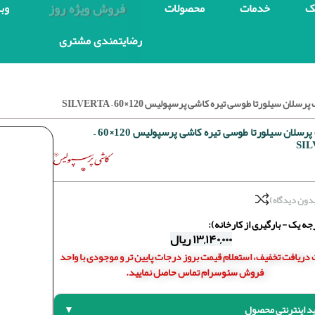
فروش ویژه روز
ک
خدمات
محصولات
وب
رضایتمندی مشتری
سلان سیلورتا طوسی تیره کاشی پرسپولیس 120×60 – SILVERTA
سرامیک پرسلان سیلورتا طوسی تیره کاشی پرسپولیس 120×60 –
SI
دون دیدگاه)
ه یک - بارگیری از کارخانه):
۱۳,۱۴۰,۰۰۰
ریال
دریافت تخفیف، استعلام قیمت بروز درجات پایین تر و موجودی با واحد
فروش سئوسرام تماس حاصل نمایید.
د اینترنتی محصول
▼