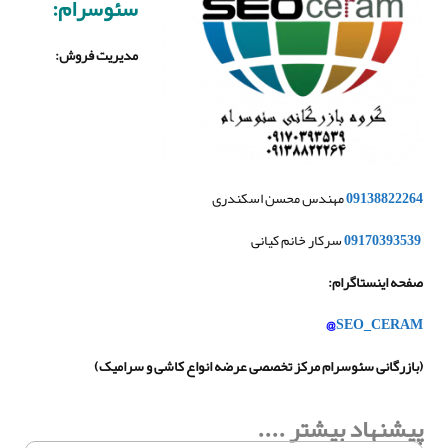
سئوسرام:
مدیریت فروش
:
09138822264
مهندس محسن اسکندری
09170393539
سرکار خانم کیانی
صفحه اینستاگرام
:
@
SEO_CERAM
(
بازرگانی سئوسرام مرکز تخصصی عرضه انواع کاشی و سرامیک
)
پیشنهاد بیشتر ....