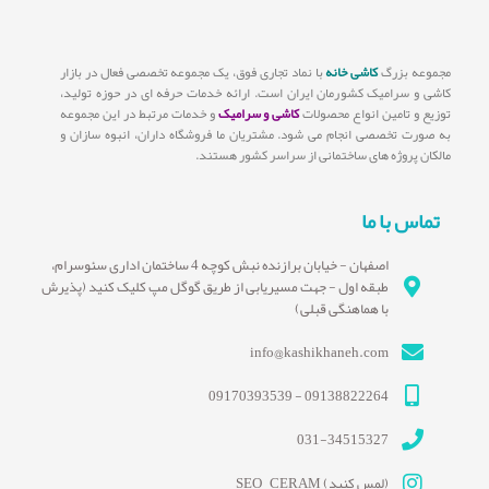
مجموعه بزرگ
کاشی خانه
با نماد تجاری فوق، یک مجموعه تخصصی فعال در بازار
کاشی و سرامیک کشورمان ایران است. ارائه خدمات حرفه ای در حوزه تولید،
توزیع و تامین انواع محصولات
کاشی و سرامیک
و خدمات مرتبط در این مجموعه
به صورت تخصصی انجام می شود. مشتریان ما فروشگاه داران، انبوه سازان و
مالکان پروژه های ساختمانی از سراسر کشور هستند.
تماس با ما
اصفهان - خیابان برازنده نبش کوچه 4 ساختمان اداری سئوسرام،
طبقه اول - جهت مسیریابی از طریق گوگل مپ کلیک کنید (پذیرش
با هماهنگی قبلی)
info@kashikhaneh.com
09138822264 - 09170393539
031-34515327
(لمس کنید) SEO_CERAM