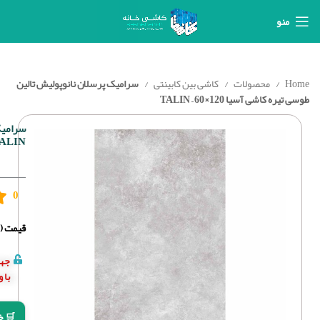
منو
Home
محصولات
کاشی بین کابینتی
سرامیک پرسلان نانوپولیش تالین
طوسی تیره کاشی آسیا 120×60 – TALIN
ALIN
0
قیمت (د
جهت
با 
🛒 خ