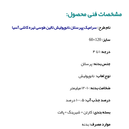
مشخصات فنی محصول:
نام طرح:
سرامیک پپرسلان نانوپولیش تالین طوسی تیره کاشی آسیا
سایز:
120×60
درجه:
۱ تا ۴
جنس بدنه:
پرسلان
نوع لعاب:
نانوپولیش
ضخامت بدنه:
۱۰-۱۲ میلیمتر
درصد جذب آب:
۰.۵-۱ درصد
بسته بندی:
کارتن + شیرینگ + پالت
موارد مصرف:
بدنه