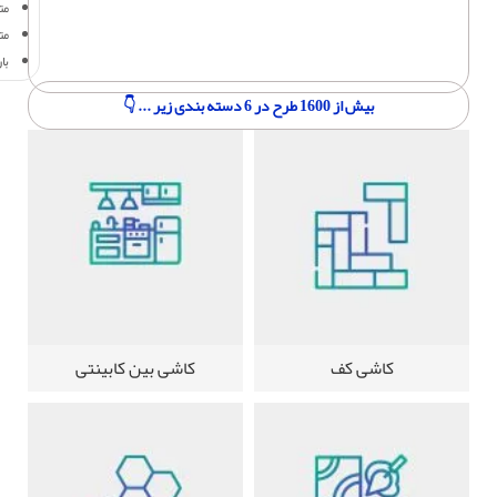
متر
مت
با
بیش از 1600 طرح در 6 دسته بندی زیر ... 👇
کاشی کف
کاشی بین کابینتی