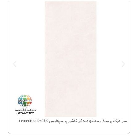
سرامیک پرسلان سمنتو صدفی کاشی پرسپولیس 160×80 – cemento
چسب بتن 