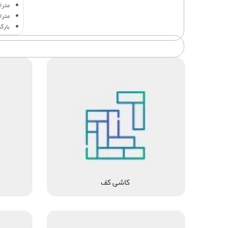
متراژ 
متراژ
بارگ
کاشی کف