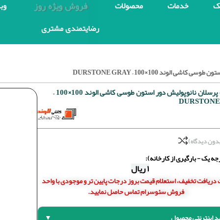
فروش ویژه روز
ک
خدمات
محصولات
وب
رضایتمندی مشتری
 الوند 100×100 – DURSTONE GRAY
سرامیک پرسلان نانوپولیش دور استون طوسی کاشی الوند 100×100 –
DURSTONE
دون دیدگاه)
ه یک - بارگیری از کارخانه):
۱
ریال
دریافت تخفیف، استعلام قیمت بروز درجات پایین تر و موجودی با واحد
فروش سئوسرام تماس حاصل نمایید.
د اینترنتی محصول
▼