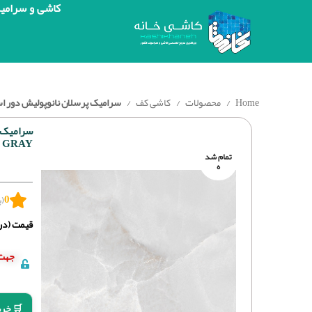
کاشی و سرامی
Home
محصولات
کاشی کف
سرامیک پرسلان نانوپولیش دور استون طوسی کاشی
 GRAY
تمام شد
ه
0
(ب
قیمت (درج
جهت 
🛒 خری