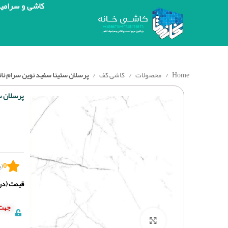
کاشی و سرامی
Home
محصولات
کاشی کف
پرسلان ستینا سفید نوین سرام نانوپو
پرسلان ست
0
(ب
قیمت (درج
جهت 
برای بزرگنمایی کلیک کنید