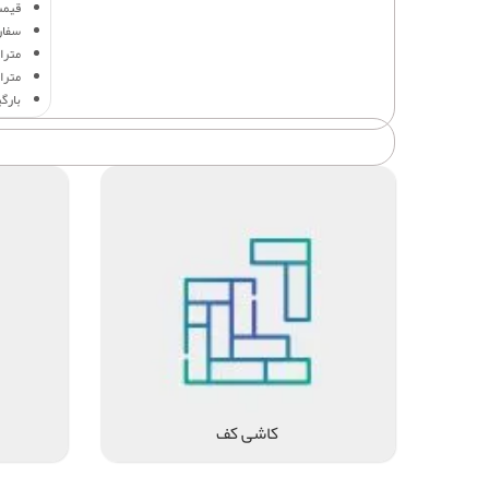
قیمت
سفار
متراژ 
متراژ
بارگ
کاشی کف