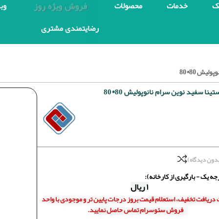
فروش ویژه روز
ک
خدمات
محصولات
وب
رضایتمندی مشتری
لیش 80*80
ینا سفید نوین سرام نانوپولیش 80*80
دون دیدگاه)
ه یک - بارگیری از کارخانه):
۱
ریال
دریافت تخفیف، استعلام قیمت بروز درجات پایین تر و موجودی با واحد
فروش سئوسرام تماس حاصل نمایید.