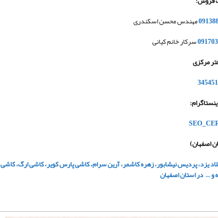
 فروش
:
09138
مهندس محسن اسکندری
091703
سرکار خانم کیانی
تر مرکزی
345451
نستاگرام
:
ن اصفهان)
یلاد یزد، پردیس نیشابور، زهره کاشمر، آرین سرام، کاشی پارس کویر، کاشی ارگ، کا
ه و … در استان اصفهان