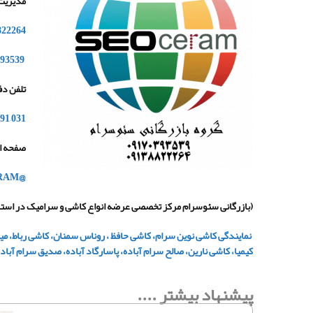
مدیریت
822264
93539
تلفن دف
91
–
031
صفحه ای
@SEO_CERAM
(بازرگانی سئوسرام مرکز تخصصی عرضه انواع کاشی و سرامیک در استا
نمایندگی کاشی نوین سرام، کاشی حافظ ، روناس سمنان، کاشی رباط، م
کیمیا، کاشی نارین، صالح سرام آباده، پاسارگاد آباده، صدیق سرام آباد
پیشنهاد بیشتر ....