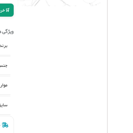
🛒 خری
ویژگی 
برند
جنس 
موار
سایز
ش