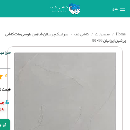
منو
Home
محصولات
کاشی کف
سرامیک پرسلان شاهین طوسی مات کاشی
پرشین ایرانیان 80×80
سرامیک
0
قیمت (د
جهت
با 
🛒 خ