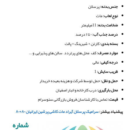
جنس بدنه
:
پرسلان
نوع لعاب:
مات
ضخامت بدنه
:
11میلیمتر
درصد جذب آب
:
۰ تا ۱ درصد
بسته بندی
:
کارتن + شیرینگ + پالت
موارد مصرف
:
کف – محل های پرتردد – سالن های پذیرایی و …
درجه کیفی
:
عالی
ظریب سایش:
1
حمل و نقل
:
حمل توسط شرکت و هزینه بعهده خریدار
محل بارگیری
:
درب کارخانه و انبار اصفهان
قیمت
:
تماس با کارشناسان فروش بازرگانی سئوسرام
پیشنهاد بیشتر
:
سرامیک پرسلان آیراد مات کاشی پرشین ایرانیان ۸۰×۸۰
شماره