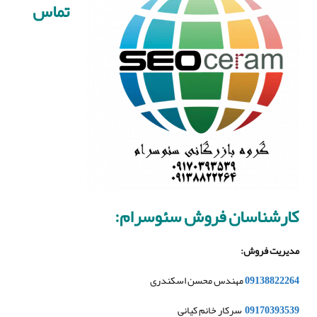
تماس
کارشناسان فروش سئوسرام
:
مدیریت فروش
:
09138822264
مهندس محسن اسکندری
09170393539
سرکار خانم کیانی