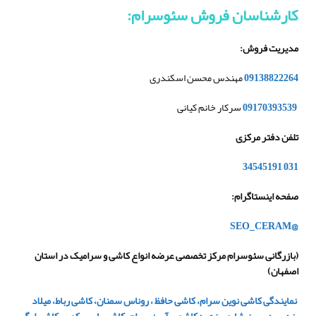
کارشناسان فروش سئوسرام
:
مدیریت فروش
:
09138822264
مهندس محسن اسکندری
09170393539
سرکار خانم کیانی
تلفن دفتر مرکزی
34545191
–
031
صفحه اینستاگرام
:
@SEO_CERAM
(بازرگانی سئوسرام مرکز تخصصی عرضه انواع کاشی و سرامیک در استان
اصفهان)
نمایندگی کاشی نوین سرام، کاشی حافظ ، روناس سمنان، کاشی رباط، میلاد
یزد، پردیس نیشابور، زهره کاشمر، آرین سرام، کاشی پارس کویر، کاشی ارگ،