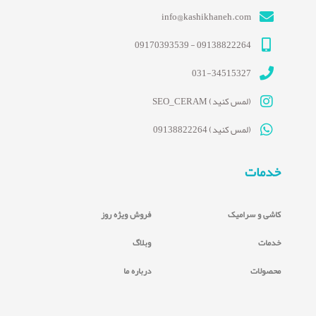
info@kashikhaneh.com
09138822264 - 09170393539
031-34515327
(لمس کنید) SEO_CERAM
(لمس کنید) 09138822264
خدمات
کاشی و سرامیک
فروش ویژه روز
خدمات
وبلاگ
محصولات
درباره ما