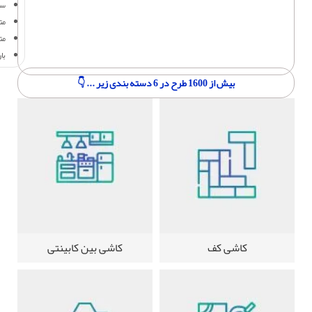
سف
متر
مت
با
بیش از 1600 طرح در 6 دسته بندی زیر ... 👇
کاشی کف
کاشی بین کابینتی