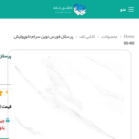
منو
Home
محصولات
کاشی کف
پرسلان فورس نوین سرام نانوپولیش
80*80
پرسلان 
0
قیمت (د
جهت
با 