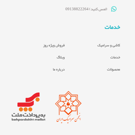
(لمس کنید) 09138822264
خدمات
کاشی و سرامیک
فروش ویژه روز
خدمات
وبلاگ
محصولات
درباره ما