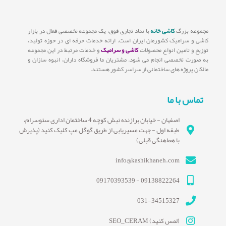
مجموعه بزرگ
کاشی خانه
با نماد تجاری فوق، یک مجموعه تخصصی فعال در بازار
کاشی و سرامیک کشورمان ایران است. ارائه خدمات حرفه ای در حوزه تولید،
توزیع و تامین انواع محصولات
کاشی و سرامیک
و خدمات مرتبط در این مجموعه
به صورت تخصصی انجام می شود. مشتریان ما فروشگاه داران، انبوه سازان و
مالکان پروژه های ساختمانی از سراسر کشور هستند.
تماس با ما
اصفهان - خیابان برازنده نبش کوچه 4 ساختمان اداری سئوسرام،
طبقه اول - جهت مسیریابی از طریق گوگل مپ کلیک کنید (پذیرش
با هماهنگی قبلی)
info@kashikhaneh.com
09138822264 - 09170393539
031-34515327
(لمس کنید) SEO_CERAM