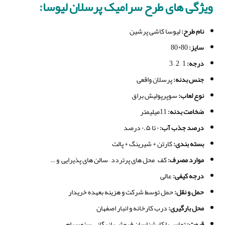
ویژگی های طرح سرامیک پرسلان لیوسا:
نام طرح
:
لیوسا کاشی پرشین
سایز
:
80*80
درجه
:
1 – 2 – 3
جنس بدنه
:
پرسلان واقعی
نوع لعاب
:
سوپرپولیش براق
ضخامت بدنه
:
11میلیمتر
درصد جذب آب
:
۰ تا ۰.۵ درصد
بسته بندی
:
کارتن + شیرینگ + پالت
موارد مصرف
:
کف – محل های پرتردد – سالن های پذیرایی و …
درجه کیفی
:
عالی
حمل و نقل
:
حمل توسط شرکت و هزینه بعهده خریدار
محل بارگیری
:
درب کارخانه و انبار اصفهان
قیمت
:
تماس با کارشناسان فروش بازرگانی سئوسرام