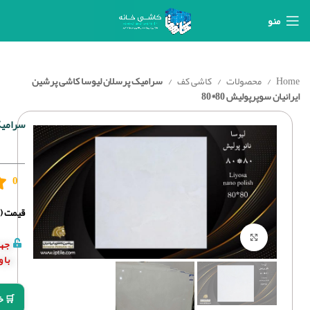
منو
Home
محصولات
کاشی کف
سرامیک پرسلان لیوسا کاشی پرشین
ایرانیان سوپرپولیش 80*80
سرامیک 
0
قیمت (د
برای بزرگنمایی کلیک کنید
جهت
با 
🛒 خ