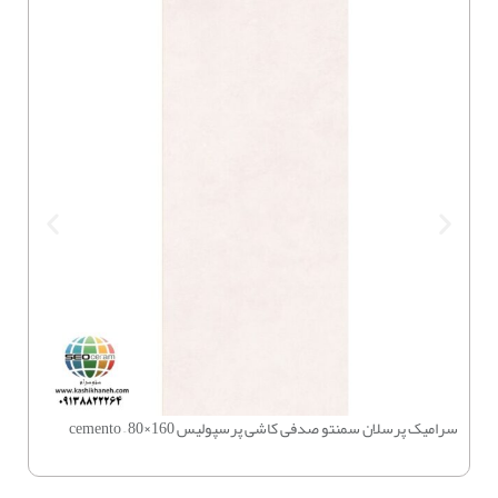
سرامیک پرسلان سمنتو صدفی کاشی پرسپولیس 160×80 – cemento
چسب بتن 