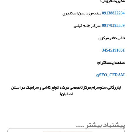
مدیریت فروش
:
09138822264
مهندس محسن اسکندری
09170393539
سرکار خانم کیانی
تلفن دفتر مرکزی
–
34545191
031
صفحه اینستاگرام
:
@SEO_CERAM
(
بازرگانی سئوسرام مرکز تخصصی عرضه انواع کاشی و سرامیک در استان
اصفهان
)
پیشنهاد بیشتر ....