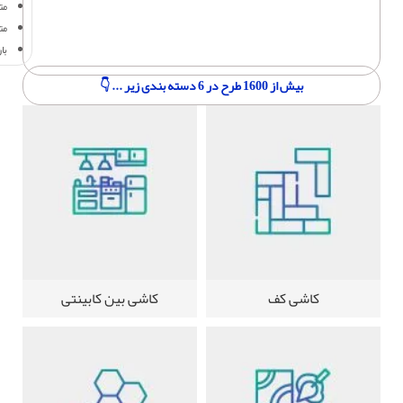
متر
مت
با
بیش از 1600 طرح در 6 دسته بندی زیر ... 👇
کاشی کف
کاشی بین کابینتی