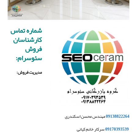
شماره تماس
کارشناسان
فروش
سئوسرام:
مدیریت فروش
:
09138822264
مهندس محسن اسکندری
09170393539
سرکار خانم کیانی