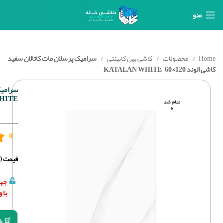
منو
Home
محصولات
کاشی بین کابینتی
سرامیک پرسلان مات کاتالان سفید
کاشی الوند 120×60 – KATALAN WHITE
HITE
تمام شد
ه
0
قیمت (د
جهت
با 
🛒 خ