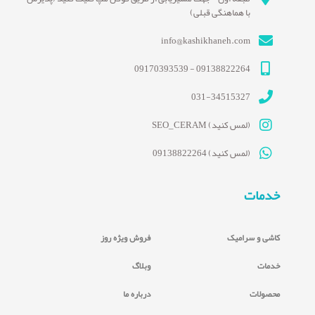
با هماهنگی قبلی)
info@kashikhaneh.com
09138822264 - 09170393539
031-34515327
(لمس کنید) SEO_CERAM
(لمس کنید) 09138822264
خدمات
کاشی و سرامیک
فروش ویژه روز
خدمات
وبلاگ
محصولات
درباره ما