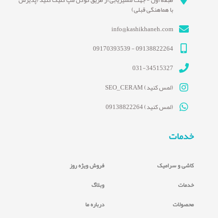
طبقه اول - جهت مسیریابی از طریق گوگل مپ کلیک کنید (پذیرش
با هماهنگی قبلی)
info@kashikhaneh.com
09138822264 - 09170393539
031-34515327
(لمس کنید) SEO_CERAM
(لمس کنید) 09138822264
خدمات
کاشی و سرامیک
فروش ویژه روز
خدمات
وبلاگ
محصولات
درباره ما