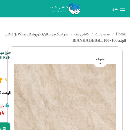
منو
Home
محصولات
کاشی کف
سرامیک پرسلان نانوپولیش بیانکا بژ کاشی
الوند 100×100 – BIANKA BEIGE
EIGE
تمام شد
ه
0
قیمت (د
جهت
با 
🛒 خ