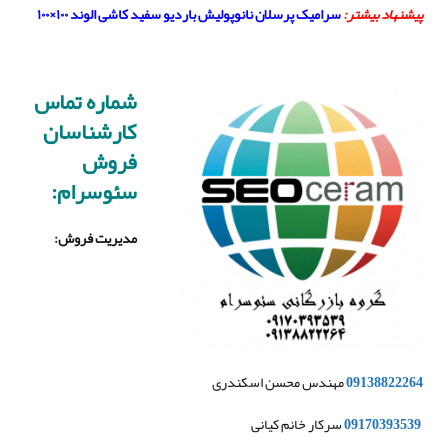
پیشنهاد بیشتر:
سرامیک پرسلان نانوپولیش باردیو سفید کاشی الوند ۱۰۰×۱۰۰
شماره تماس
کارشناسان
فروش
سئوسرام:
مدیریت فروش
:
09138822264
مهندس محسن اسکندری
09170393539
سرکار خانم کیانی