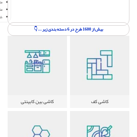
متر
مت
با
بیش از 1600 طرح در 6 دسته بندی زیر ... 👇
کاشی کف
کاشی بین کابینتی