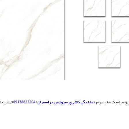
شی و سرامیک سئوسرام
(
نمایندگی کاشی پرسپولیس در اصفهان
)
09138822264
تماس حاص