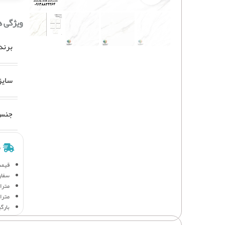
ویژگی 
برند
سایز
جنس 
ش
قیمت
سفار
متراژ 
متراژ
بارگ