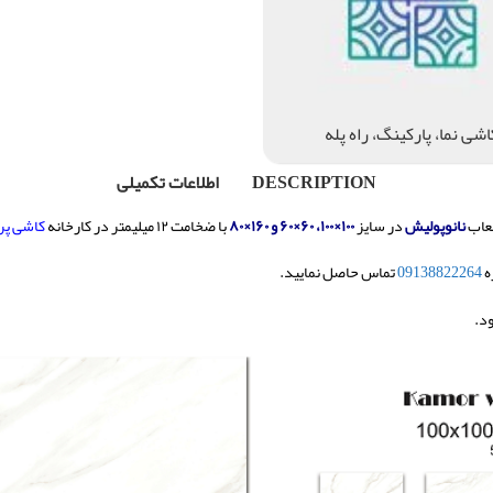
اشی نما، پارکینگ، راه پله
DESCRIPTION
اطلاعات تکمیلی
لعاب
نانوپولیش
در سایز
۱۰۰×۱۰۰، ۶۰×۶۰ و ۱۶۰×۸۰
با ضخامت ۱۲ میلیمتر
در کارخانه
کاشی پ
ه
09138822264
تماس حاصل نمایید.
د.