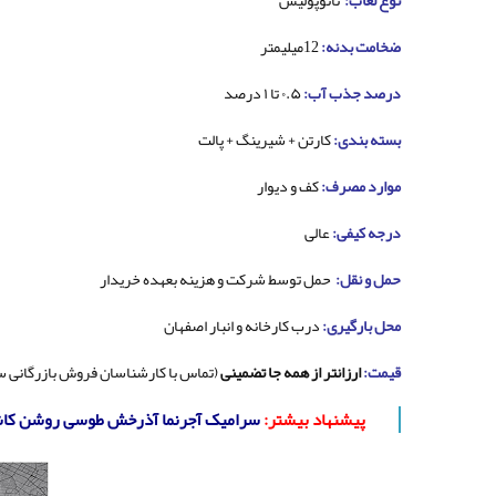
نوع لعاب:
نانوپولیش
ضخامت بدنه:
12میلیمتر
درصد جذب آب:
۰.۵ تا ۱ درصد
بسته بندی:
کارتن + شیرینگ + پالت
موارد مصرف:
کف و دیوار
درجه کیفی:
عالی
حمل و نقل:
حمل توسط شرکت و هزینه بعهده خریدار
محل بارگیری:
درب کارخانه و انبار اصفهان
قیمت:
ارزانتر از همه جا تضمینی
(تماس با کارشناسان فروش بازرگانی 
پیشنهاد بیشتر:
سرامیک آجرنما آذرخش طوسی روشن کا