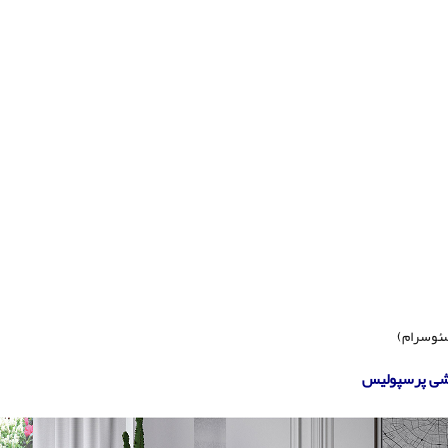
سئوسرام)
شی پرسپولیس