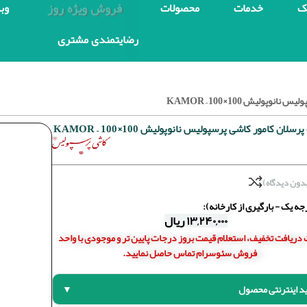
فروش ویژه روز
ک
خدمات
محصولات
وب
رضایتمندی مشتری
ولیش 100×100 – KAMOR
لان کامور کاشی پرسپولیس نانوپولیش 100×100 – KAMOR
دون دیدگاه)
ه یک - بارگیری از کارخانه):
۱۳,۲۴۰,۰۰۰
ریال
دریافت تخفیف، استعلام قیمت بروز درجات پایین تر و موجودی با واحد
فروش سئوسرام تماس حاصل نمایید.
د اینترنتی محصول
▼