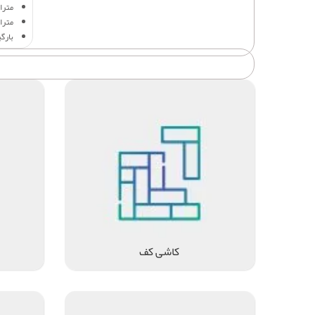
متراژ 
متراژ
بارگ
کاشی کف