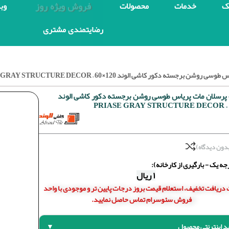
فروش ویژه روز
ک
خدمات
محصولات
وب
رضایتمندی مشتری
رجسته دکور کاشی الوند 120×60 – PRIASE GRAY STRUCTURE DECOR
پرسلان مات پریاس طوسی روشن برجسته دکور کاشی الوند
دون دیدگاه)
ه یک - بارگیری از کارخانه):
۱
ریال
دریافت تخفیف، استعلام قیمت بروز درجات پایین تر و موجودی با واحد
فروش سئوسرام تماس حاصل نمایید.
د اینترنتی محصول
▼