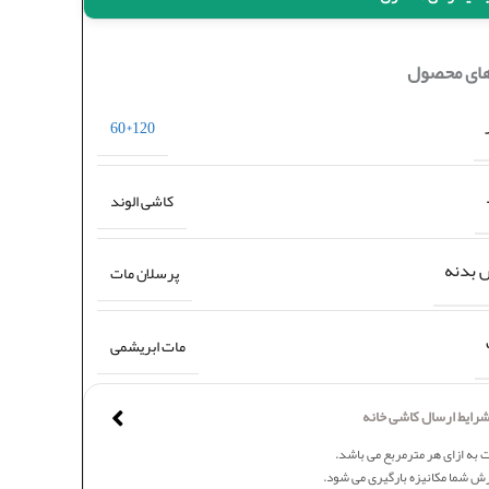
های محصول
120*60
کاشی الوند
بدنه
پرسلان مات
مات ابریشمی
رایط ارسال کاشی خانه
 به ازای هر مترمربع می باشد.
ش شما مکانیزه بارگیری می شود.