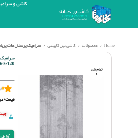
کاشی و سرامی
Home
محصولات
کاشی بین کابینتی
سرامیک پرسلان مات پریاس طوسی روشن ب
سرامیک 
120×60 – PRIASE GRAY STRUCTURE DECOR
تمام شد
ه
0
(ب
قیمت (درج
جهت 
🛒 خری