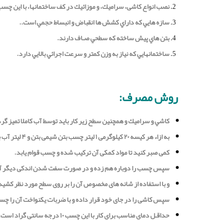
نصب انواع كاشى، سراميك، و موزائيك در كف ساختمانها، با اين چس
سازه هايي كه داراي كشش ها انقباض و انبساط حجمي است..
بتن هاي پيش ساخته كه سطحي صـاف دارند.
ساختمانهايي كه نياز به وزن كمتر و سرعت اجرائي بالايي دارد.
روش مصرف:
كاشي و سراميك و همچنين سطح زير كار بايد توسط آب كاملا تميز گر
به ازاء هر كيسه ۲۰ كيلوگرمی ۱ ليتر چسب بتن شیمی بتن و ۴ لیتر آب به آن اضافه كنيد؛
كمى صبر كنيد تا مواد كمكى آن تركيب شده و چسب قوام يابد.
سپس چسب را دوباره هم زده و در صورت سفت شدن اندكى ديگر آب
و با استفاده از شانه هاى مخصوص آن را بر روى سطح مورد نظر كشيده
سپس كاشى را در جاى خود قرار داده و با ضربات يكنواخت آن را چسبان
حداقـل دماى مناسب براى كار با اين چسب ۱۰ درجه سانتى گراد است.