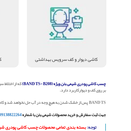
کاشی دیوار و کف سرویس بهداشتی
ک
چسب کاشی پودری شیمی بتن ویژه (BAND TS- B208)
که از اختلاط س
بر روی کف و دیوارکاربرد دارد.
BAND TS پس از خشک شدن به هیچ وجه در آب حل نخواهد شد و کاملا نفوذناپذیر می ماند. کاشی خانه مرکز تخصصی توزیع چسب پودری کاشی و سرامیک در اصفهان می باشد.
جهت ثبت سفارش و خرید محصولات شیمی بتن با شماره
09138822264
توجه:
بسته بندی تمامی محصولات چسب کاشی پودری شیمی ب