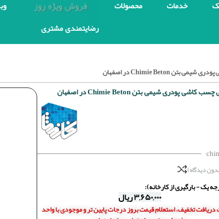
فروش ویژه روز
ک
خدمات
محصولات
وب
رضایتمندی مشتری
بتن Chimie Beton در اصفهان
 کاشی پودری شیمی بتن Chimie Beton در اصفهان
chi
دون دیدگاه)
ه یک - بارگیری از کارخانه):
۳,۶۵۰,۰۰۰
ریال
دریافت تخفیف، استعلام قیمت بروز درجات پایین تر و موجودی با واحد