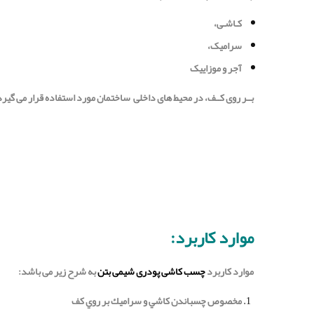
کـاشـی،
سرامیک،
آجر و موزاییک
بــر روی کــف، در محیط های داخلی ساختمان مورد استفاده قرار می گیرد
موارد کاربرد:
موارد کاربرد
چسب کاشی پودری شیمی بتن
به شرح زیر می باشد:
مخصوص چسباندن كاشي و سراميك بر روي کف