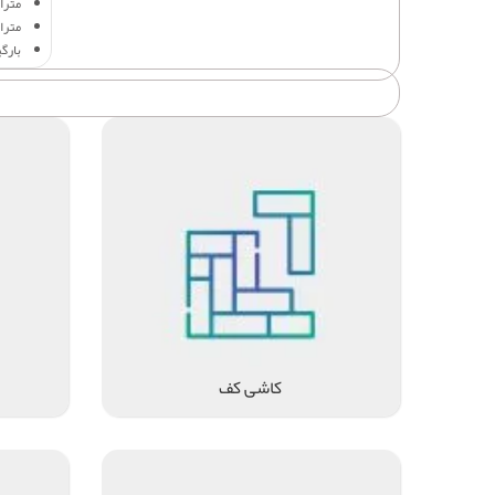
متراژ 
متراژ
بارگ
کاشی کف